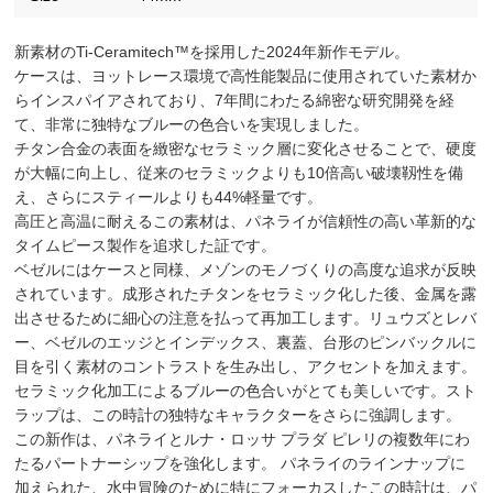
新素材のTi-Ceramitech™️を採用した2024年新作モデル。
ケースは、ヨットレース環境で高性能製品に使用されていた素材か
らインスパイアされており、7年間にわたる綿密な研究開発を経
て、非常に独特なブルーの色合いを実現しました。
チタン合金の表面を緻密なセラミック層に変化させることで、硬度
が大幅に向上し、従来のセラミックよりも10倍高い破壊靱性を備
え、さらにスティールよりも44%軽量です。
高圧と高温に耐えるこの素材は、パネライが信頼性の高い革新的な
タイムピース製作を追求した証です。
ベゼルにはケースと同様、メゾンのモノづくりの高度な追求が反映
されています。成形されたチタンをセラミック化した後、金属を露
出させるために細心の注意を払って再加工します。リュウズとレバ
ー、ベゼルのエッジとインデックス、裏蓋、台形のピンバックルに
目を引く素材のコントラストを生み出し、アクセントを加えます。
セラミック化加工によるブルーの色合いがとても美しいです。スト
ラップは、この時計の独特なキャラクターをさらに強調します。
この新作は、パネライとルナ・ロッサ プラダ ピレリの複数年にわ
たるパートナーシップを強化します。 パネライのラインナップに
加えられた、水中冒険のために特にフォーカスしたこの時計は、パ