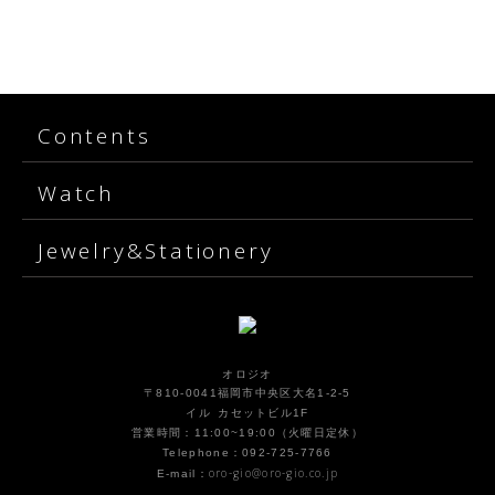
Contents
Watch
Jewelry&Stationery
オロジオ
〒810-0041福岡市中央区大名1-2-5
イル カセットビル1F
営業時間：11:00~19:00（火曜日定休）
Telephone：092-725-7766
oro-gio@oro-gio.co.jp
E-mail：