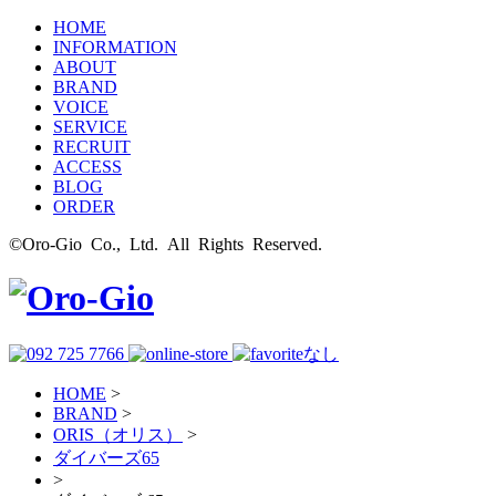
HOME
INFORMATION
ABOUT
BRAND
VOICE
SERVICE
RECRUIT
ACCESS
BLOG
ORDER
©Oro-Gio Co., Ltd. All Rights Reserved.
HOME
>
BRAND
>
ORIS（オリス）
>
ダイバーズ65
>