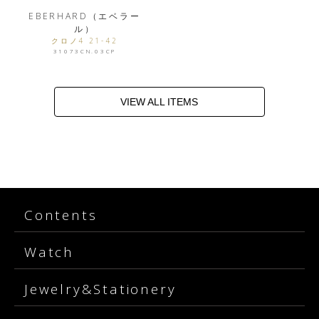
EBERHARD（エベラー
ル）
クロノ4 21-42
31073CN.03CP
VIEW ALL ITEMS
Contents
Watch
Jewelry&Stationery