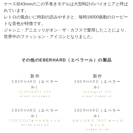
ケース径43mmのこの手巻きモデルは大型時計のパイオニアと呼ば
れています。
レトロの風合いに時刻の読みやすさと、毎時18000振動のロービー
トな音色が特徴です。
ジャンニ・アニエッリがオン・ザ・カフスで愛用したことにより、
世界中のファッション・アイコンとなりました。
その他のEBERHARD（エベラール）の製品
新作
新作
EBERHARD（エベラー
EBERHARD（エベラー
ル）
ル）
SCAFOGRAF 200
Scafograf 200
41047.03 CAM2C
41047 CAM2C.01
EBERHARD（エベラー
EBERHARD（エベラー
ル）
ル）
CONTODATオートマティック
クロノグラフ 1887 オートマ
ティック
41156.CA2C.04
31082.01 CP