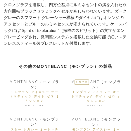
クロノグラフを搭載し、四方位基点にルミネセントの溝を入れた双
方向回転ブラックセラミックベゼルがあしらわれています。ダーク
グレーのスフマート グレーシャー模様のダイヤルにはオレンジの
アクセントとブルーのルミネセンスが添えられています。ケースバ
ックには“Spirit of Exploration”（探検のスピリット）の文字がエン
グレービングされ、微調整システムを搭載した交換可能で細いステ
ンレススティール製ブレスレットが付属します。
その他のMONTBLANC（モンブラン）の製品
MONTBLANC（モンブラ
MONTBLANC（モンブラ
入荷予定
ン）
ン）
モンブラン アイスシー オー
モンブラン アイスシー オー
トマティック デイト ゼロ オ
トマティック デイト ゼロ オ
キシジェン
キシジェン
MB136765
MB137541
MONTBLANC（モンブラ
MONTBLANC（モンブラ
ン）
ン）
スター レガシー オートマテ
モンブラン アイスシー オー