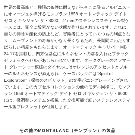
世界の最高峰と、極限の条件に耐えながらそこに登るアルピニスト
にオマージュを捧げるモンブラン 1858 オートマティック デイト
ゼロ オキシジェン ザ・8000。41mmのステンレススティール製ケ
ースには、完全に酸素がない状態が作り出されています。これは、
曇りの排除や酸化の防止など、冒険者にとっていくつもの利点とな
り、ムーブメントの寿命がかなり長くなるため、長期間にわたりす
ばらしい精度をもたらします。オートマティック キャリバー MB
24.17を搭載し、四方位基点にルミネセントの溝を入れたブラック
セラミックベゼルがあしらわれています。ダークグレーのスフマー
ト グレーシャー模様のダイヤルにはオレンジのアクセントとブル
ーのルミネセンスが添えられ、ケースバックには“Spirit of
Exploration”（探検のスピリット）の文字がエングレービングされ
ています。このカプセルコレクションの他のモデル同様に、モンブ
ラン 1858 オートマティック デイト ゼロ オキシジェン ザ・8000
には、微調整システムを搭載した交換可能で細いステンレススティ
ール製ブレスレットが付属します。
その他のMONTBLANC（モンブラン）の製品