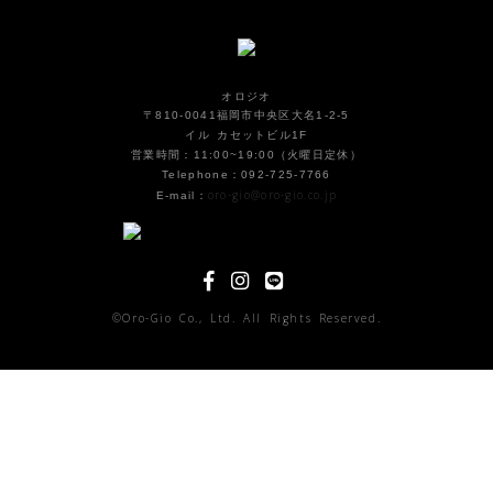
オロジオ
〒810-0041福岡市中央区大名1-2-5
イル カセットビル1F
営業時間：11:00~19:00（火曜日定休）
Telephone：092-725-7766
oro-gio@oro-gio.co.jp
E-mail：
©Oro-Gio Co., Ltd. All Rights Reserved.