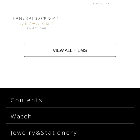
PAM01731
PANERAI（パネライ）
ルミノール クロノ
PAM01548
VIEW ALL ITEMS
Contents
Watch
Jewelry&Stationery