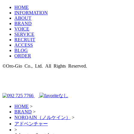
HOME
INFORMATION
ABOUT
BRAND
VOICE
SERVICE
RECRUIT
ACCESS
BLOG
ORDER
©Oro-Gio Co., Ltd. All Rights Reserved.
HOME
>
BRAND
>
NORQAIN（ノルケイン）
>
アドベンチャー
>