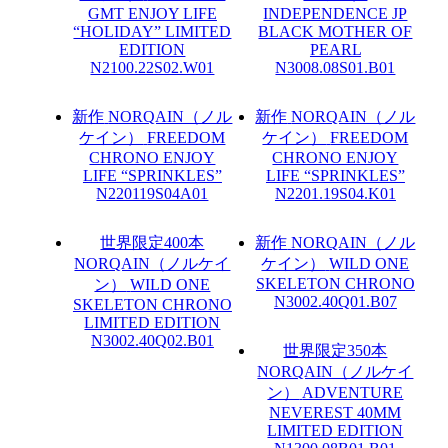
GMT ENJOY LIFE
INDEPENDENCE JP
“HOLIDAY” LIMITED
BLACK MOTHER OF
EDITION
PEARL
N2100.22S02.W01
N3008.08S01.B01
新作
NORQAIN（ノル
新作
NORQAIN（ノル
ケイン）
FREEDOM
ケイン）
FREEDOM
CHRONO ENJOY
CHRONO ENJOY
LIFE “SPRINKLES”
LIFE “SPRINKLES”
N220119S04A01
N2201.19S04.K01
世界限定400本
新作
NORQAIN（ノル
NORQAIN（ノルケイ
ケイン）
WILD ONE
SKELETON CHRONO
ン）
WILD ONE
N3002.40Q01.B07
SKELETON CHRONO
LIMITED EDITION
N3002.40Q02.B01
世界限定350本
NORQAIN（ノルケイ
ン）
ADVENTURE
NEVEREST 40MM
LIMITED EDITION