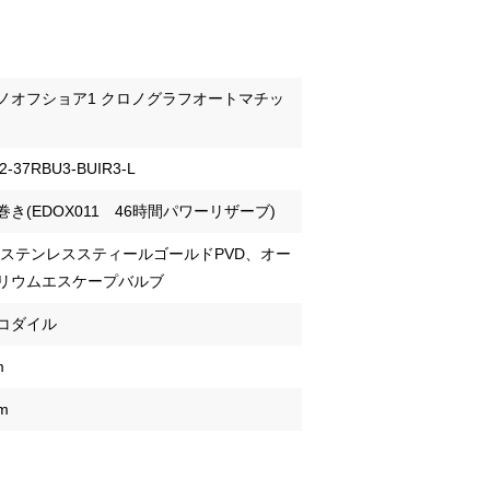
ノオフショア1 クロノグラフオートマチッ
2-37RBU3-BUIR3-L
巻き(EDOX011 46時間パワーリザーブ)
6LステンレススティールゴールドPVD、オー
リウムエスケープバルブ
コダイル
m
m