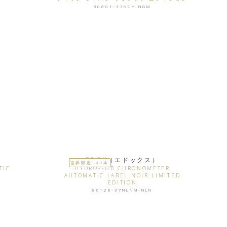
80801-37NCA-NGM
EDOX（エドックス）
世界限定140本
TIC
HYDRO-SUB CHRONOMETER
AUTOMATIC LABEL NOIR LIMITED
EDITION
80128-37NLNM-NLN