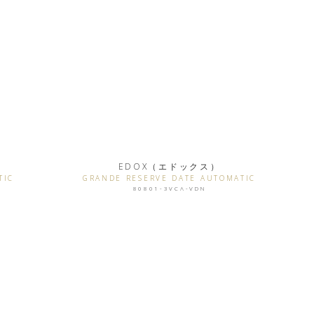
EDOX（エドックス）
TIC
GRANDE RESERVE DATE AUTOMATIC
80801-3VCA-VDN