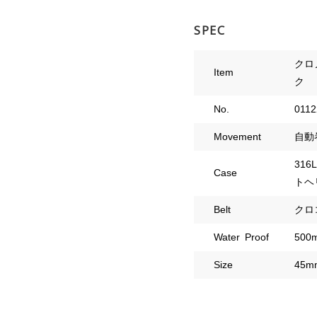
SPEC
クロ
Item
ク
No.
0112
Movement
自動
31
Case
トヘ
Belt
クロ
Water Proof
500
Size
45m