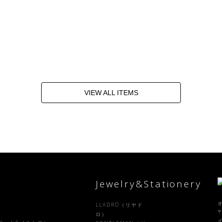
VIEW ALL ITEMS
Jewelry&Stationery
LLADRÓ（リヤド
〒
）
ロ）