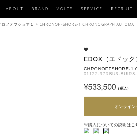
ABOUT
BRAND
VOICE
SERVICE
RECRUIT
クロノオフショア１
>
CHRONOFFSHORE-1 CHRONOGRAPH AUTOMAT
EDOX（エドック
CHRONOFFSHORE-1 
01122-37RBU3-BUIR3
¥533,500
（税込）
オンライン
購入についての説明はこ
※