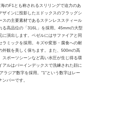
、海のF1とも称されるスリリングで迫力のあ
デザインに投影したエドックスのフラッグシ
ースの主要素材であるステンレススティール
る高品位の「316L」を採用。45mmの大型
元に演出します。ベゼルにはサファイアと同
セラミックを採用。キズや変形・腐食への耐
の外観を美しく保ちます。また、500mの高
、スポーツシーンなど高い水圧が生じ得る環
イアルはバーインデックスで洗練された顔に
はアラジア数字を採用。"1"という数字はレー
ナンバーです。