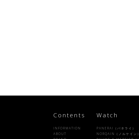
Contents
Watch
INFORMATION
PANERAI（パネライ）
ABOUT
NORQAIN（ノルケイン