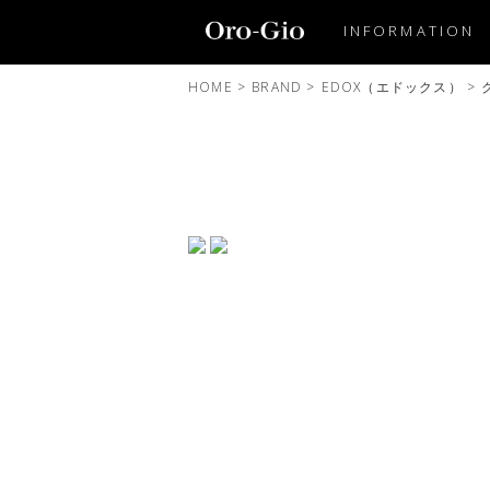
INFORMATION
HOME
>
BRAND
>
EDOX（エドックス）
>