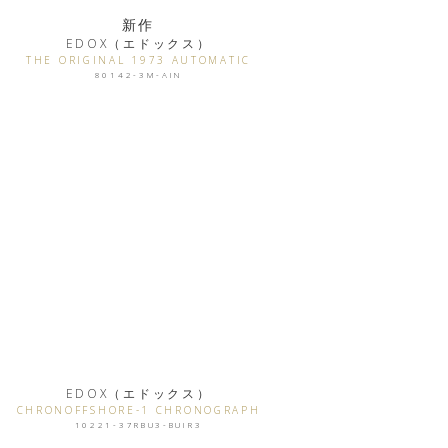
新作
EDOX（エドックス）
THE ORIGINAL 1973 AUTOMATIC
80142-3M-AIN
EDOX（エドックス）
CHRONOFFSHORE-1 CHRONOGRAPH
10221-37RBU3-BUIR3