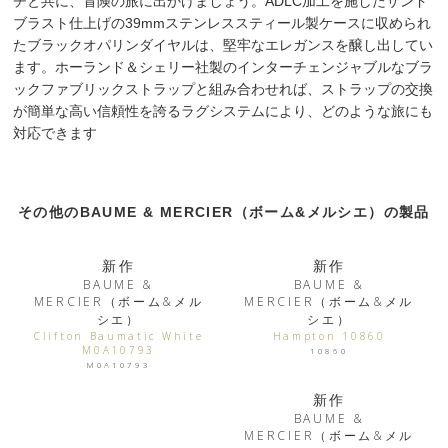
チと共に、冒険の旅に出かけましょう。ADLC加工を施したサンド
ブラスト仕上げの39mmステンレススティール製ケースに収められ
たブラックオパリンダイヤルは、堅牢なエレガンスを醸し出してい
ます。ホーランド＆シェリー社製のインターチェンジャブルなブラ
ックファブリックストラップと組み合わせれば、ストラップの交換
が簡単な高い信頼性を誇るラグシステムにより、どのような旅にも
対応できます
その他のBAUME & MERCIER（ボーム&メルシエ）の製品
新作
新作
BAUME &
BAUME &
MERCIER（ボーム&メル
MERCIER（ボーム&メル
シエ）
シエ）
Clifton Baumatic White
Hampton 10860
M0A10793
10860
M0A10793
新作
BAUME &
MERCIER（ボーム&メル