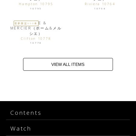
Hampton 10795
Riviera 10764
10795
10764
BAUME &
世界限定350本
MERCIER（ボーム&メル
シエ）
Clifton 10778
10778
VIEW ALL ITEMS
Contents
Watch