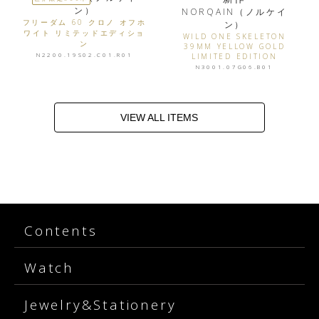
ン）
NORQAIN（ノルケイ
フリーダム 60 クロノ オフホ
ン）
ワイト リミテッドエディショ
WILD ONE SKELETON
ン
39MM YELLOW GOLD
N2200.19S02.C01.R01
LIMITED EDITION
N3001.07G06.B01
VIEW ALL ITEMS
Contents
Watch
Jewelry&Stationery