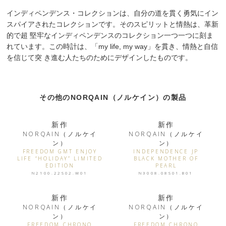
インディペンデンス・コレクションは、自分の道を貫く勇気にイン
スパイアされたコレクションです。そのスピリットと情熱は、革新
的で超 堅牢なインディペンデンスのコレクション一つ一つに刻ま
れています。この時計は、「my life, my way」を貫き、情熱と自信
を信じて突 き進む人たちのためにデザインしたものです。
その他のNORQAIN（ノルケイン）の製品
新作
新作
NORQAIN（ノルケイ
NORQAIN（ノルケイ
ン）
ン）
FREEDOM GMT ENJOY
INDEPENDENCE JP
LIFE “HOLIDAY” LIMITED
BLACK MOTHER OF
EDITION
PEARL
N2100.22S02.W01
N3008.08S01.B01
新作
新作
NORQAIN（ノルケイ
NORQAIN（ノルケイ
ン）
ン）
FREEDOM CHRONO
FREEDOM CHRONO