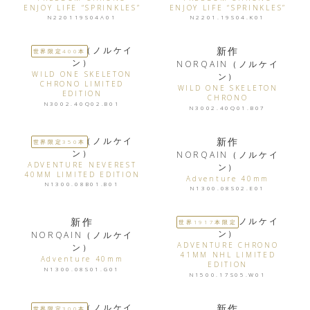
ENJOY LIFE “SPRINKLES”
ENJOY LIFE “SPRINKLES”
N220119S04A01
N2201.19S04.K01
NORQAIN（ノルケイ
新作
世界限定400本
ン）
NORQAIN（ノルケイ
WILD ONE SKELETON
ン）
CHRONO LIMITED
WILD ONE SKELETON
EDITION
CHRONO
N3002.40Q02.B01
N3002.40Q01.B07
NORQAIN（ノルケイ
新作
世界限定350本
ン）
NORQAIN（ノルケイ
ADVENTURE NEVEREST
ン）
40MM LIMITED EDITION
Adventure 40mm
N1300.08B01.B01
N1300.08S02.E01
新作
NORQAIN（ノルケイ
世界1917本限定
ン）
NORQAIN（ノルケイ
ADVENTURE CHRONO
ン）
41MM NHL LIMITED
Adventure 40mm
EDITION
N1300.08S01.G01
N1500.17S05.W01
NORQAIN（ノルケイ
新作
世界限定300本