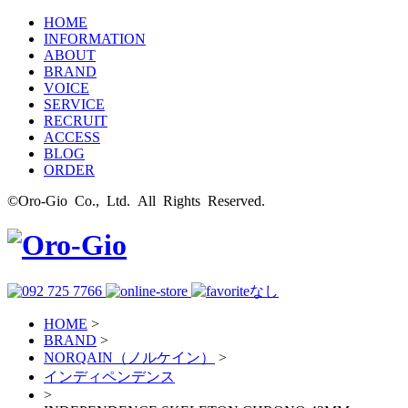
HOME
INFORMATION
ABOUT
BRAND
VOICE
SERVICE
RECRUIT
ACCESS
BLOG
ORDER
©Oro-Gio Co., Ltd. All Rights Reserved.
HOME
>
BRAND
>
NORQAIN（ノルケイン）
>
インディペンデンス
>