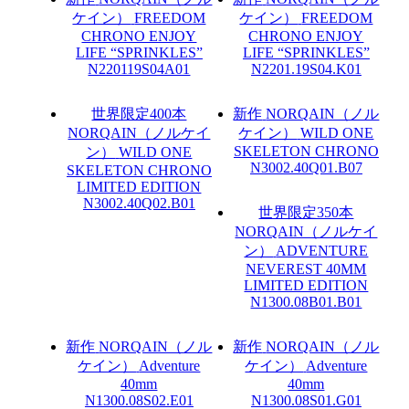
ケイン）
FREEDOM
ケイン）
FREEDOM
CHRONO ENJOY
CHRONO ENJOY
LIFE “SPRINKLES”
LIFE “SPRINKLES”
N220119S04A01
N2201.19S04.K01
世界限定400本
新作
NORQAIN（ノル
NORQAIN（ノルケイ
ケイン）
WILD ONE
SKELETON CHRONO
ン）
WILD ONE
N3002.40Q01.B07
SKELETON CHRONO
LIMITED EDITION
N3002.40Q02.B01
世界限定350本
NORQAIN（ノルケイ
ン）
ADVENTURE
NEVEREST 40MM
LIMITED EDITION
N1300.08B01.B01
新作
NORQAIN（ノル
新作
NORQAIN（ノル
ケイン）
Adventure
ケイン）
Adventure
40mm
40mm
N1300.08S02.E01
N1300.08S01.G01