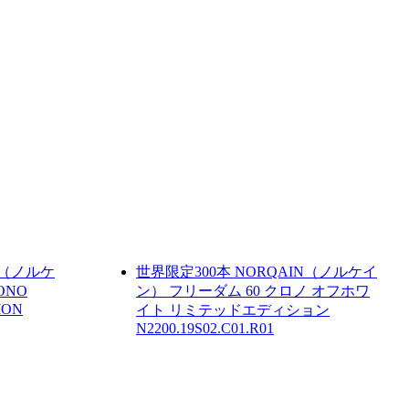
N（ノルケ
世界限定300本
NORQAIN（ノルケイ
ONO
ン）
フリーダム 60 クロノ オフホワ
ION
イト リミテッドエディション
N2200.19S02.C01.R01