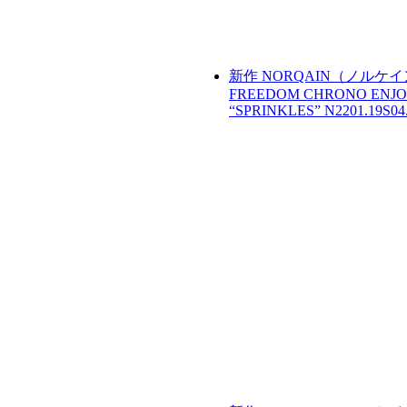
新作
NORQAIN（ノルケ
FREEDOM CHRONO ENJOY
“SPRINKLES”
N2201.19S04