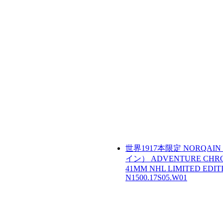
世界1917本限定
NORQAI
イン）
ADVENTURE CHR
41MM NHL LIMITED EDIT
N1500.17S05.W01