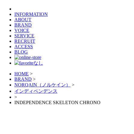
INFORMATION
ABOUT
BRAND
VOICE
SERVICE
RECRUIT
ACCESS
BLOG
HOME
>
BRAND
>
NORQAIN（ノルケイン）
>
インディペンデンス
>
INDEPENDENCE SKELETON CHRONO