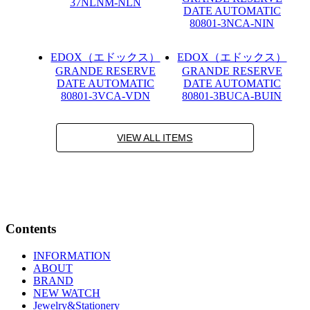
37NLNM-NLN
DATE AUTOMATIC
80801-3NCA-NIN
EDOX（エドックス）
EDOX（エドックス）
GRANDE RESERVE
GRANDE RESERVE
DATE AUTOMATIC
DATE AUTOMATIC
80801-3VCA-VDN
80801-3BUCA-BUIN
VIEW ALL ITEMS
Contents
INFORMATION
ABOUT
BRAND
NEW WATCH
Jewelry&Stationery