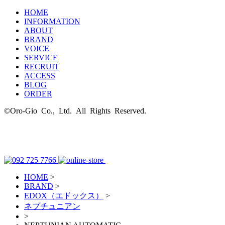
HOME
INFORMATION
ABOUT
BRAND
VOICE
SERVICE
RECRUIT
ACCESS
BLOG
ORDER
©Oro-Gio Co., Ltd. All Rights Reserved.
HOME
>
BRAND
>
EDOX（エドックス）
>
ネプチュニアン
>