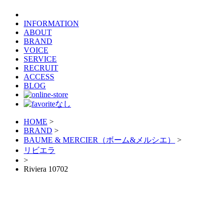
INFORMATION
ABOUT
BRAND
VOICE
SERVICE
RECRUIT
ACCESS
BLOG
HOME
>
BRAND
>
BAUME & MERCIER（ボーム&メルシエ）
>
リビエラ
>
Riviera 10702