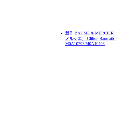
新作
BAUME & MERCIE
メルシエ）
Clifton Baumatic
M0A10793
M0A10793