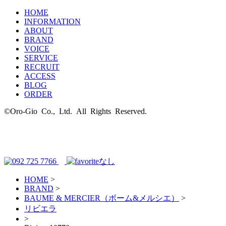
HOME
INFORMATION
ABOUT
BRAND
VOICE
SERVICE
RECRUIT
ACCESS
BLOG
ORDER
©Oro-Gio Co., Ltd. All Rights Reserved.
HOME
>
BRAND
>
BAUME & MERCIER（ボーム&メルシエ）
>
リビエラ
>