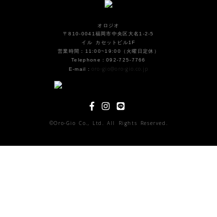
オロジオ
〒810-0041福岡市中央区大名1-2-5
イル カセットビル1F
営業時間：11:00~19:00（火曜日定休）
Telephone：092-725-7766
oro-gio@oro-gio.co.jp
E-mail：
©Oro-Gio Co., Ltd. All Rights Reserved.