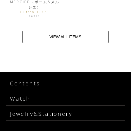
MERCIER（ボーム&メル
シエ）
Clifton 10778
10778
VIEW ALL ITEMS
Contents
Watch
Jewelry&Stationery