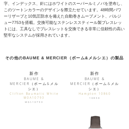
字、インデックス、針にはホワイトのスーパールミノバを塗布し、
このツートンカラーのデザインを際立たせています。48時間パワ
ーリザーブと10気圧防水を備えた自動巻きムーブメント、バルジ
ュー7753を搭載。交換可能なステンレススティール製ブレスレッ
トには、工具なしでブレスレットを交換できる非常に信頼性の高い
堅牢なシステムが採用されています。
その他のBAUME & MERCIER（ボーム&メルシエ）の製品
新作
新作
BAUME &
BAUME &
MERCIER（ボーム&メル
MERCIER（ボーム&メル
シエ）
シエ）
Clifton Baumatic White
Hampton 10860
M0A10793
10860
M0A10793