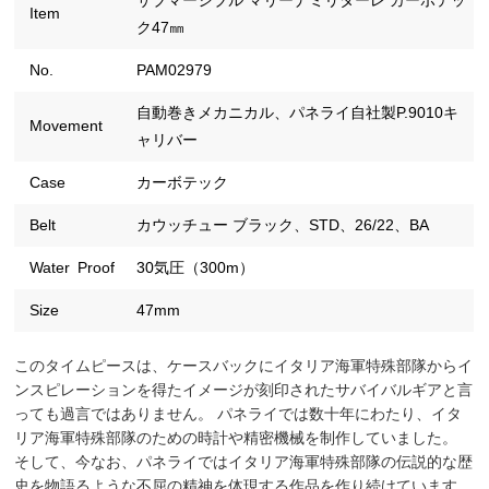
サブマーシブル マリーナミリターレ カーボテッ
Item
ク47㎜
No.
PAM02979
自動巻きメカニカル、パネライ自社製P.9010キ
Movement
ャリバー
Case
カーボテック
Belt
カウッチュー ブラック、STD、26/22、BA
Water Proof
30気圧（300m）
Size
47mm
このタイムピースは、ケースバックにイタリア海軍特殊部隊からイ
ンスピレーションを得たイメージが刻印されたサバイバルギアと言
っても過言ではありません。 パネライでは数十年にわたり、イタ
リア海軍特殊部隊のための時計や精密機械を制作していました。
そして、今なお、パネライではイタリア海軍特殊部隊の伝説的な歴
史を物語るような不屈の精神を体現する作品を作り続けています。