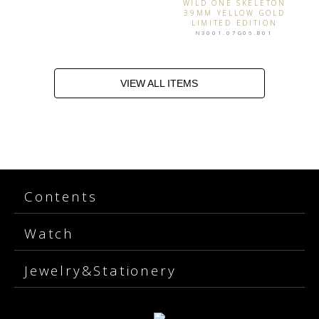
WILD ONE SKELETON
39MM YELLOW GOLD
LIMITED EDITION
N3001.07G06.B01
VIEW ALL ITEMS
Contents
Watch
Jewelry&Stationery