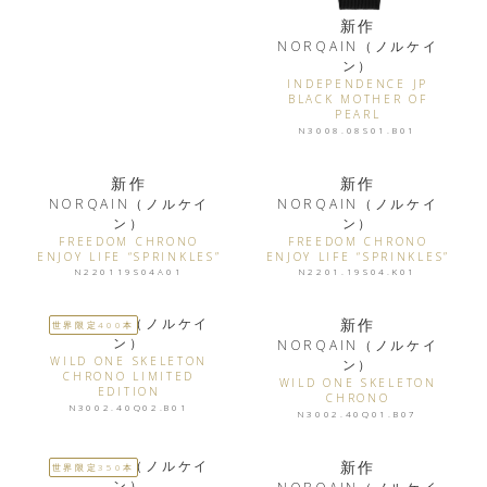
新作
NORQAIN（ノルケイ
ン）
INDEPENDENCE JP
BLACK MOTHER OF
PEARL
N3008.08S01.B01
新作
新作
NORQAIN（ノルケイ
NORQAIN（ノルケイ
ン）
ン）
FREEDOM CHRONO
FREEDOM CHRONO
ENJOY LIFE “SPRINKLES”
ENJOY LIFE “SPRINKLES”
N220119S04A01
N2201.19S04.K01
NORQAIN（ノルケイ
新作
世界限定400本
ン）
NORQAIN（ノルケイ
WILD ONE SKELETON
ン）
CHRONO LIMITED
WILD ONE SKELETON
EDITION
CHRONO
N3002.40Q02.B01
N3002.40Q01.B07
NORQAIN（ノルケイ
新作
世界限定350本
ン）