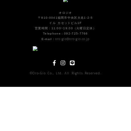
オロジオ
〒810-0041福岡市中央区大名1-2-5
イル カセットビル1F
営業時間：11:00~19:00（火曜日定休）
Telephone：092-725-7766
oro-gio@oro-gio.co.jp
E-mail：
©Oro-Gio Co., Ltd. All Rights Reserved.