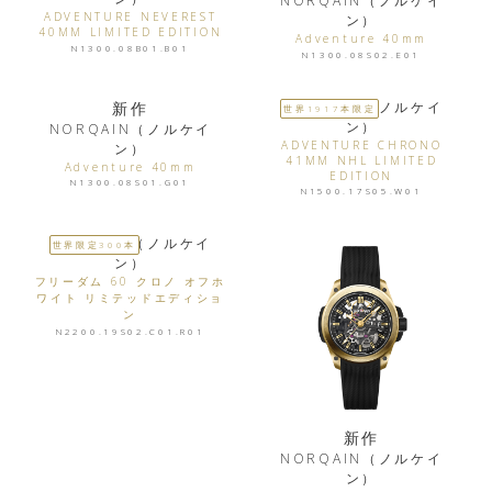
NORQAIN（ノルケイ
ADVENTURE NEVEREST
ン）
40MM LIMITED EDITION
Adventure 40mm
N1300.08B01.B01
N1300.08S02.E01
新作
NORQAIN（ノルケイ
世界1917本限定
ン）
NORQAIN（ノルケイ
ADVENTURE CHRONO
ン）
41MM NHL LIMITED
Adventure 40mm
EDITION
N1300.08S01.G01
N1500.17S05.W01
NORQAIN（ノルケイ
世界限定300本
ン）
フリーダム 60 クロノ オフホ
ワイト リミテッドエディショ
ン
N2200.19S02.C01.R01
新作
NORQAIN（ノルケイ
ン）