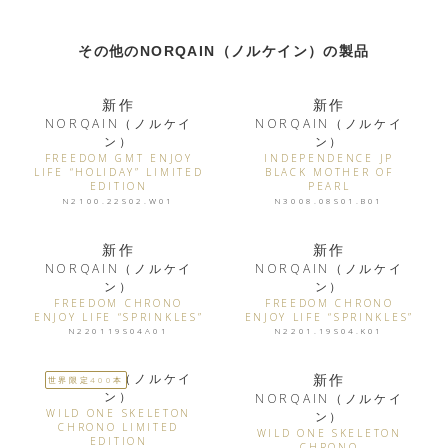
その他のNORQAIN（ノルケイン）の製品
新作
新作
NORQAIN（ノルケイ
NORQAIN（ノルケイ
ン）
ン）
FREEDOM GMT ENJOY
INDEPENDENCE JP
LIFE “HOLIDAY” LIMITED
BLACK MOTHER OF
EDITION
PEARL
N2100.22S02.W01
N3008.08S01.B01
新作
新作
NORQAIN（ノルケイ
NORQAIN（ノルケイ
ン）
ン）
FREEDOM CHRONO
FREEDOM CHRONO
ENJOY LIFE “SPRINKLES”
ENJOY LIFE “SPRINKLES”
N220119S04A01
N2201.19S04.K01
NORQAIN（ノルケイ
新作
世界限定400本
ン）
NORQAIN（ノルケイ
WILD ONE SKELETON
ン）
CHRONO LIMITED
WILD ONE SKELETON
EDITION
CHRONO