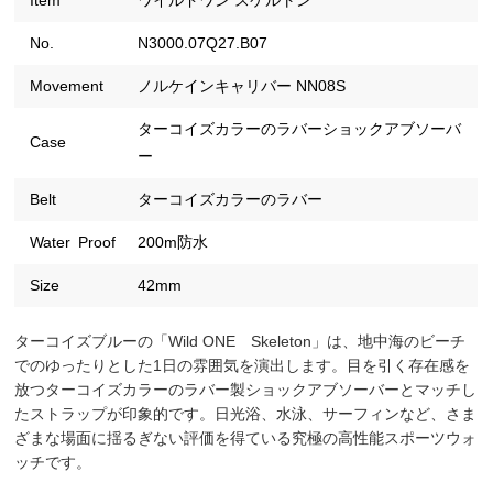
Item
ワイルドワン スケルトン
No.
N3000.07Q27.B07
Movement
ノルケインキャリバー NN08S
ターコイズカラーのラバーショックアブソーバ
Case
ー
Belt
ターコイズカラーのラバー
Water Proof
200m防水
Size
42mm
ターコイズブルーの「Wild ONE Skeleton」は、地中海のビーチ
でのゆったりとした1日の雰囲気を演出します。目を引く存在感を
放つターコイズカラーのラバー製ショックアブソーバーとマッチし
たストラップが印象的です。日光浴、水泳、サーフィンなど、さま
ざまな場面に揺るぎない評価を得ている究極の高性能スポーツウォ
ッチです。