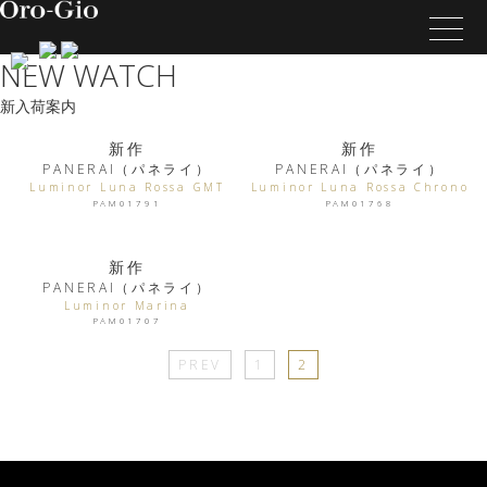
NEW WATCH
新入荷案内
新作
新作
PANERAI（パネライ）
PANERAI（パネライ）
Luminor Luna Rossa GMT
Luminor Luna Rossa Chrono
PAM01791
PAM01768
新作
PANERAI（パネライ）
Luminor Marina
PAM01707
PREV
1
2