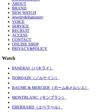
ABOUT
BRAND
NEW WATCH
Jewelry&Stationery
VOICE
SERVICE
RECRUIT
ACCESS
CONTACT
ONLINE SHOP
PRIVACY&POLICY
Watch
PANERAI（パネライ）
NORQAIN（ノルケイン）
BAUME & MERCIER（ボーム&メルシエ）
MONTBLANC（モンブラン）
EBERHARD（エベラール）