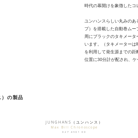
時代の幕開けを象徴したコ
ユンハンスらしい丸みのあ
プ）を搭載した自動巻ムー
周にブラックのタキメータ
います。（タキメーターは
を利用して発生源までの距
位置に30分計が配され、
ス）の製品
JUNGHANS（ユンハンス）
Max Bill Chronoscope
027 4601 00