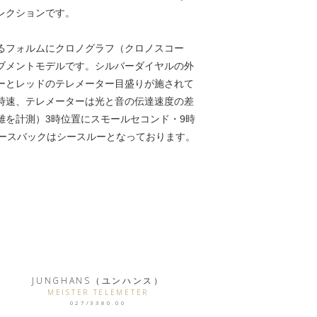
レクションです。
るフォルムにクロノグラフ（クロノスコー
ブメントモデルです。シルバーダイヤルの外
ーとレッドのテレメーター目盛りが施されて
時速、テレメーターは光と音の伝達速度の差
離を計測）3時位置にスモールセコンド・9時
ケースバックはシースルーとなっております。
JUNGHANS（ユンハンス）
MEISTER TELEMETER
027/3380.00