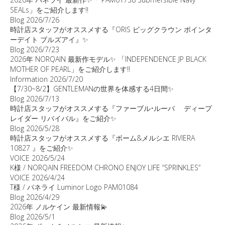
SEALs」をご紹介します‼️
Blog
2026/7/26
時計店スタッフがオススメする『ORIS ビッグクラウン ポインタ
ーデイト ブルズアイ』✨
Blog
2026/7/23
2026年 NORQAIN 最新作モデル✨ 「INDEPENDENCE JP BLACK
MOTHER OF PEARL」をご紹介します‼️
Information
2026/7/20
【7/30~8/2】GENTLEMANの世界を体感する4日間✨
Blog
2026/7/13
時計店スタッフがオススメする『ファーブル•ルーバ ディープ
レイダー リバイバル』をご紹介✨
Blog
2026/5/28
時計店スタッフがオススメする『ボーム&メルシエ RIVIERA
10827 』をご紹介✨
VOICE
2026/5/24
K様 / NORQAIN FREEDOM CHRONO ENJOY LIFE “SPRINKLES”
VOICE
2026/4/24
T様 / パネライ Luminor Logo PAM01084
Blog
2026/4/29
2026年 ノルケイン 最新情報💫
Blog
2026/5/1