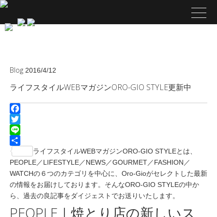
Blog
2016/4/12
ライフスタイルWEBマガジンORO-GIO STYLE更新中
Facebook
Twitter
Line
共
ライフスタイルWEBマガジンORO-GIO STYLEとは、
有
PEOPLE／LIFESTYLE／NEWS／GOURMET／FASHION／
WATCHの６つのカテゴリを中心に、Oro-Gioがセレクトした最新
の情報をお届けしております。そんなORO-GIO STYLEの中か
ら、過去の良記事をダイジェストでお送りいたします。
PEOPLE｜焼とり店の新しいス