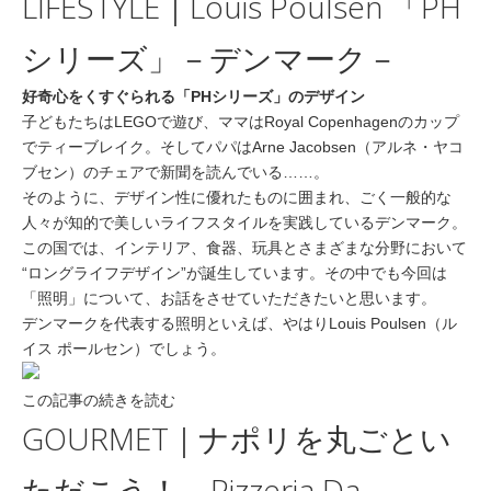
LIFESTYLE｜Louis Poulsen 「PH
シリーズ」－デンマーク－
好奇心をくすぐられる「PHシリーズ」のデザイン
子どもたちはLEGOで遊び、ママはRoyal Copenhagenのカップ
でティーブレイク。そしてパパはArne Jacobsen（アルネ・ヤコ
ブセン）のチェアで新聞を読んでいる……。
そのように、デザイン性に優れたものに囲まれ、ごく一般的な
人々が知的で美しいライフスタイルを実践しているデンマーク。
この国では、インテリア、食器、玩具とさまざまな分野において
“ロングライフデザイン”が誕生しています。その中でも今回は
「照明」について、お話をさせていただきたいと思います。
デンマークを代表する照明といえば、やはりLouis Poulsen（ル
イス ポールセン）でしょう。
この記事の続きを読む
GOURMET｜ナポリを丸ごとい
ただこう！－Pizzeria Da