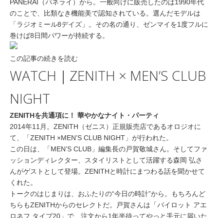
PANERAI（パネライ）から。一般向けに販売したのは1990年代
のことで、比類なき機能美で認知されている。選んだモデルは
「ラジオミール8デイズ」。その名の通り、ゼンマイを1度フルに
巻けば8日間パワーが持続する。
この記事の続きを読む
WATCH｜ZENITH × MEN’S CLUB
NIGHT
ZENITHを共通項に！ 華やかなナイト・パーティ
2014年11月。ZENITH（ゼニス）正規販売店であるオロジオに
て、「ZENITH ×MEN’S CLUB NIGHT」が行われた。
この日は、「MEN’S CLUB」編集長の戸賀敬城さん。そしてファ
ッションディレクター、スタイリストとして活躍する森岡 弘さ
んがゲストとして登場。ZENITHと時計にまつわる話を聞かせて
くれた。
トークのはじまりは、おふたりの“今日の時計”から。もちろんど
ちらもZENITHからのセレクトだ。戸賀さんは「パイロット アエ
ロネフ タイプ20」で、注文から1年半待ってやっと手元に届いた