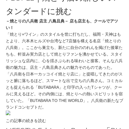
タンダードに挑む
－焼とりの八兵衛 店主 八島且典－ 店も店主も、クールでアツ
い！
「焼とり×ワイン」のスタイルを世に打ちだし、福岡・天神はも
とより、六本木ヒルズや台湾など7店舗を構える名店「焼とりの
八兵衛」。ここから巣立ち、新たに自分ののれんを掲げた後輩た
ちも、軒並み実力店として焼とりファンを沸かせている。スタイ
リッシュな店内に、心を揺さぶられる味わいと接客。そんな八兵
衛の魅力は、店主・八島且典さんの魅力そのものであった。
「八兵衛を日本一カッコイイ焼とり店に」と提唱してきたのがス
ッと腑に落ちるほど、スマートな出で立ちの八島さん。コミカル
とも捉えられる「BUTABARA」と印字の入ったTシャツが、クー
ルに見えるほど。その内側には、焼とりへの熱いスピリットを宿
していた。「BUTABARA TO THE WORLD」。八兵衛の新たなブ
ランドコンセプトだ。
この記事の続きを読む