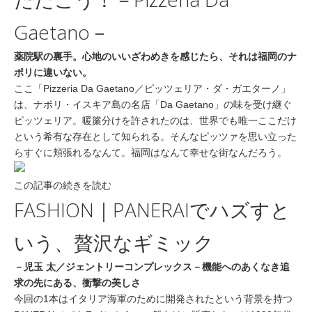
Gaetano－
薬院駅の裏手。心地のいいざわめきを感じたら、それは福岡のナ
ポリに違いない。
ここ「Pizzeria Da Gaetano／ピッツェリア・ダ・ガエターノ」
は、ナポリ・イスキア島の名店「Da Gaetano」の味を受け継ぐ
ピッツェリア。暖簾分けを許されたのは、世界でも唯一ここだけ
という希有な存在として知られる。そんなピッツァを思い立った
らすぐに頬張れるなんて。福岡はなんて幸せな街なんだろう。
この記事の続きを読む
FASHION｜PANERAIでハズすと
いう、贅沢なギミック
－児玉 太／ジェントリーコンプレックス－機能へのあくなき追
求の先にある、衝撃の美しさ
今回の1本はイタリア海軍のために開発されたという背景を持つ