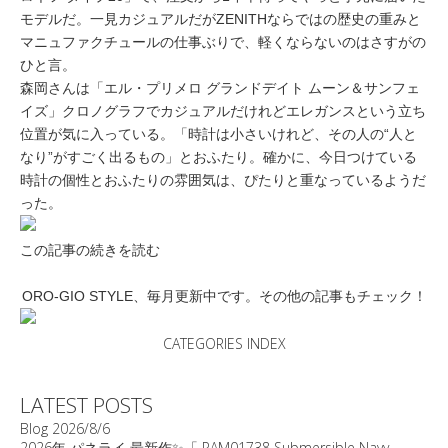
モデルだ。一見カジュアルだがZENITHならではの歴史の重みと
マニュファクチュールの仕事ぶりで、軽くならないのはさすがの
ひと言。
森岡さんは「エル・プリメロ グランドデイト ムーン＆サンフェ
イズ」クロノグラフでカジュアルだけれどエレガンスという立ち
位置が気に入っている。「時計は小さいけれど、その人の“人と
なり”がすごく出るもの」とおふたり。確かに、今日つけている
時計の個性とおふたりの雰囲気は、ぴたりと重なっているようだ
った。
この記事の続きを読む
ORO-GIO STYLE、毎月更新中です。その他の記事もチェック！
CATEGORIES INDEX
LATEST POSTS
Blog
2026/8/6
2026年 パネライ 最新作✨「 PAM01738 Submersible Navy