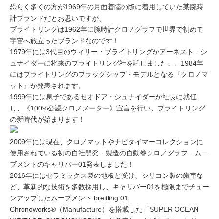
恐らく多くの方が1969年の月面着陸の際に着用していた某腕時
計ブランドだとお思いですが、
ブライトリングは1962年に腕時計クロノグラフで世界で初めて
宇宙へ旅立ったブランドなのです！
1979年には3代目のウィリー・ブライトリングがアーネスト・シ
ュナイダーに将来のブライトリング社を託しました。。1984年
にはブライトリングのフラッグシップ・モデルとなる『クロノマ
ット』が発表されます。
1999年には息子であるセオドア・シュナイダーが社長に就任
し、《100%公認クロノメーター》宣言を行い、ブライトリング
の新時代が始まります！
2009年には現在、クロノマットやナビタイマーコレクションに
使用されている初の自社開発・製造の自動巻クロノグラフ・ムー
ブメントのキャリバー01発表しました！
2016年にはセラミックス製の地板と受け、シリコン製の歯車な
ど、革新的な技術を多数採用し、キャリバー01を極限までチュー
ンアップしたムーブメント breitling 01
Chronoworks®（Manufacture）を搭載した「SUPER OCEAN