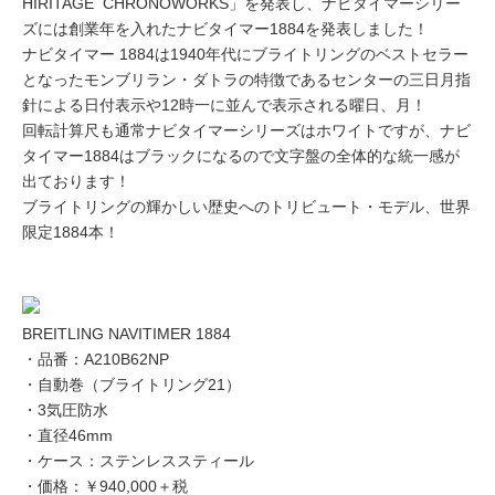
HIRITAGE CHRONOWORKS」を発表し、ナビタイマーシリー
ズには創業年を入れたナビタイマー1884を発表しました！
ナビタイマー 1884は1940年代にブライトリングのベストセラー
となったモンブリラン・ダトラの特徴であるセンターの三日月指
針による日付表示や12時一に並んで表示される曜日、月！
回転計算尺も通常ナビタイマーシリーズはホワイトですが、ナビ
タイマー1884はブラックになるので文字盤の全体的な統一感が
出ております！
ブライトリングの輝かしい歴史へのトリビュート・モデル、世界
限定1884本！
BREITLING NAVITIMER 1884
・品番：A210B62NP
・自動巻（ブライトリング21）
・3気圧防水
・直径46mm
・ケース：ステンレススティール
・価格：￥940,000＋税