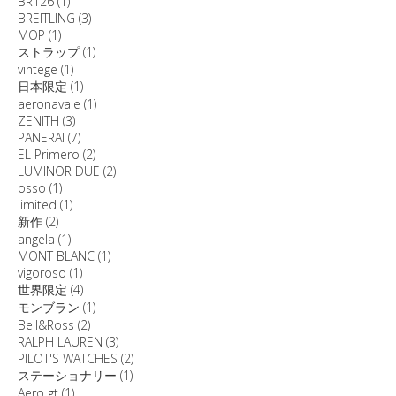
BR126
(1)
BREITLING
(3)
MOP
(1)
ストラップ
(1)
vintege
(1)
日本限定
(1)
aeronavale
(1)
ZENITH
(3)
PANERAI
(7)
EL Primero
(2)
LUMINOR DUE
(2)
osso
(1)
limited
(1)
新作
(2)
angela
(1)
MONT BLANC
(1)
vigoroso
(1)
世界限定
(4)
モンブラン
(1)
Bell&Ross
(2)
RALPH LAUREN
(3)
PILOT'S WATCHES
(2)
ステーショナリー
(1)
Aero gt
(1)