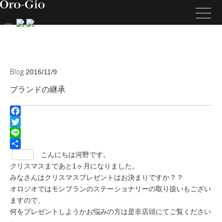
Blog
2016/11/9
ブランドの継承
Facebook
Twitter
Line
共
こんにちは河野です。
有
クリスマスまであと1ヶ月になりました。
みなさんはクリスマスプレゼントはお決まりですか？？
オロジオではモンブランのステーショナリーの取り扱いもござい
ますので、
何をプレゼントしようかお悩みの方は是非店頭にてご覧ください