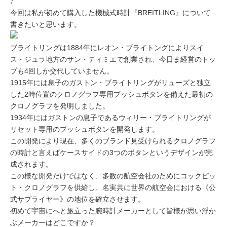
♪
今回は私が初めて購入した機械式時計『BREITLING』について
書きたいと思います。
ブライトリングは1884年にレオン・ブライトングによりスイ
ス・ジュラ地方のサン・ティミエで創業され、今日ま経営のトッ
プも4回しか交代していません。
1915年には息子のガストン・ブライトリングがリューズと独立
した2時位置のクロノグラフ専用プッシュボタンを備えた最初の
クロノグラフを発明しました。
1934年にはガストンの息子であるウィリー・ブライトリングが
リセット専用のプッシュボタンを開発します。
この開発により現在、多くのブランド見受けられるクロノグラフ
の時計と言えばケースサイドの3つのボタンというデザインが完
成されます。
この様な開発だけではなく、多数の航空会社のためにコックピッ
ト・クロノグラフを供給し、名実共に世界の航空会における《公
式サプライヤー》の地位を確立させます。
初めて宇宙にへと旅立った腕時計メーカーとして皆様が思い浮か
ぶメーカーはどこですか？