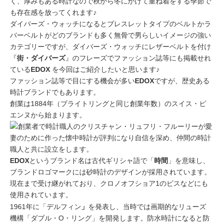
く、厚みもある時計なので秋から冬にかけて重ね着をする季節で
も存在感を放ってくれます♪
ダイバーズ・ウォッチになるとブレスレットタイプのベルトかラ
バーベルトがどのブランドも多く無骨で男らしいイメージの強い
カテゴリーですが、ダイバーズ・ウォッチにレザーベルトを付け
『
街・ダイバーズ
』のフレーズでファッション誌等にも掲載せれ
ている
EDOX
を今回はご紹介したいと思います♪
ファッション誌等で目にする機会が多い
EDOX
ですが、歴史ある
時計ブランドでもあります。
創業は1884年（ブライトリングと同じ創業年数）のスイス・ビ
エンヌから始まります。
創業者で時計職人のクリスチャン・リュフリ・フルーリーが愛
妻のために作った懐中時計が評判になり自信を深め、仲間の時計
職人と共に設立をします。
EDOX
というブランド名は古代ギリシャ語で「
時間
」を意味し、
ブランドロゴマークには砂時計のデザインが採用されています。
現在まで受け継がれており、クロノオフショア1のビスなどにも
使用されています。
デルフィン
1961年に「
」
を発表し、当時では画期的なリューズ
機構「ダブル・O・リング」を開発します。防水時計になると防