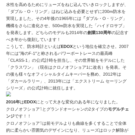
水性を高めるためにリューズをねじ込んでいきロックしますが、
「ダブル・O・リング」はねじ込みを必要とせずに200m防水を
実現しました。その4年後の1965年には
「
ダブル・O・リング」
ハイドロサブ
機構をさらに進化させ、500m防水を実現した「
」
を発表します。どちらのモデルも2014年の
創業130周年
の記念す
べき年から復刻しています！
こうして、防水時計といえば
EDOX
という地位を確立させ。2007
年には”海のF-1″と称されるパワーボートレースの最高峰
「CLASS-1」の公式計時を担当し、その世界観をモデルにした
「クラスワン」（現在はクロノオフショア1に改名）を発表。そ
の後も様々なオフィシャルタイムキーパーを務め、2012年は
「ダカールラリー」、2013年には「エクストリーム セーリング
シリーズ」の公式計時に就任します。
2016年
は
EDOX
にとって大きな変化のある年になりました。
クロノオフショア1
グランドオーシャン
と
の2タイプの
モデルチェ
ンジ
です！！
クロノオフショア1
は前モデルよりも曲線を多くすることで全体
的に柔らかい雰囲気のデザインになり、リューズはロック解除が