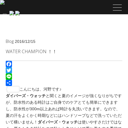
Blog
2016/12/15
WATER CHAMPION ！！
Facebook
Twitter
Line
共
こんにちは、河野です♪
有
ダイバーズ・ウォッチ
と聞くと夏のイメージが強くなりがちです
が、防水性のある時計はご自身でのケアとても簡単にできます
し、防水性が300m以上あれば時計を丸洗いできます。なので、
夏の汗をよくかく時期などにはハンドソープなどで洗っていただ
いて構いません！
ダイバーズ・ウォッチ
は使いやすさだけではな