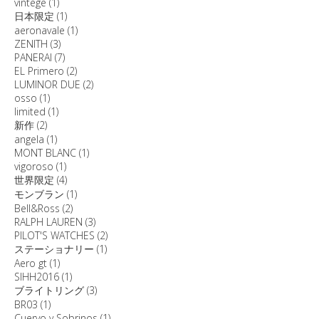
vintege
(1)
日本限定
(1)
aeronavale
(1)
ZENITH
(3)
PANERAI
(7)
EL Primero
(2)
LUMINOR DUE
(2)
osso
(1)
limited
(1)
新作
(2)
angela
(1)
MONT BLANC
(1)
vigoroso
(1)
世界限定
(4)
モンブラン
(1)
Bell&Ross
(2)
RALPH LAUREN
(3)
PILOT'S WATCHES
(2)
ステーショナリー
(1)
Aero gt
(1)
SIHH2016
(1)
ブライトリング
(3)
BR03
(1)
Cuervo y Sobrinos
(1)