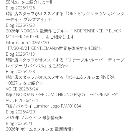
SEALs」をご紹介します‼️
Blog
2026/7/26
時計店スタッフがオススメする『ORIS ビッグクラウン ポインタ
ーデイト ブルズアイ』✨
Blog
2026/7/23
2026年 NORQAIN 最新作モデル✨ 「INDEPENDENCE JP BLACK
MOTHER OF PEARL」をご紹介します‼️
Information
2026/7/20
【7/30~8/2】GENTLEMANの世界を体感する4日間✨
Blog
2026/7/13
時計店スタッフがオススメする『ファーブル•ルーバ ディープ
レイダー リバイバル』をご紹介✨
Blog
2026/5/28
時計店スタッフがオススメする『ボーム&メルシエ RIVIERA
10827 』をご紹介✨
VOICE
2026/5/24
K様 / NORQAIN FREEDOM CHRONO ENJOY LIFE “SPRINKLES”
VOICE
2026/4/24
T様 / パネライ Luminor Logo PAM01084
Blog
2026/4/29
2026年 ノルケイン 最新情報💫
Blog
2026/5/1
2026年 ボーム＆メルシエ 最新情報✨