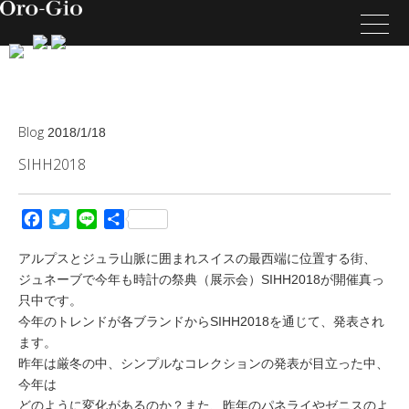
Blog
2018/1/18
SIHH2018
Facebook
Twitter
Line
共
有
アルプスとジュラ山脈に囲まれスイスの最西端に位置する街、
ジュネーブで今年も時計の祭典（展示会）SIHH2018が開催真っ
只中です。
今年のトレンドが各ブランドからSIHH2018を通じて、発表され
ます。
昨年は厳冬の中、シンプルなコレクションの発表が目立った中、
今年は
どのように変化があるのか？また、昨年のパネライやゼニスのよ