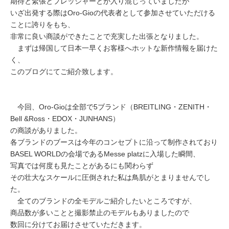
期待と緊張とプレッシャーとが入り混じっていましたが
いざ出発する際はOro-Gioの代表者として参加させていただける
ことに誇りをもち、
非常に良い商談ができたことで充実した出張となりました。
まずは帰国して日本一早くお客様へホットな新作情報を届けた
く、
このブログにてご紹介致します。
今回、Oro-Gioは全部で5ブランド（BREITLING・ZENITH・
Bell &Ross・EDOX・JUNHANS）
の商談がありました。
各ブランドのブースは今年のコンセプトに沿って制作されており
BASEL WORLDの会場であるMesse platzに入場した瞬間、
写真では何度も見たことがあるにも関わらず
その壮大なスケールに圧倒された私は鳥肌がとまりませんでし
た。
全てのブランドの全モデルご紹介したいところですが、
商品数が多いことと撮影禁止のモデルもありましたので
数回に分けてお届けさせていただきます。