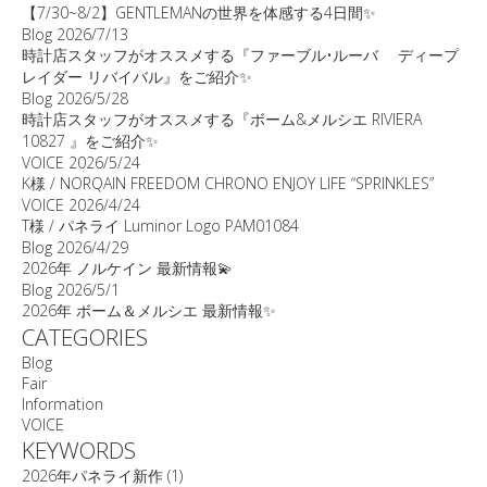
【7/30~8/2】GENTLEMANの世界を体感する4日間✨
Blog
2026/7/13
時計店スタッフがオススメする『ファーブル•ルーバ ディープ
レイダー リバイバル』をご紹介✨
Blog
2026/5/28
時計店スタッフがオススメする『ボーム&メルシエ RIVIERA
10827 』をご紹介✨
VOICE
2026/5/24
K様 / NORQAIN FREEDOM CHRONO ENJOY LIFE “SPRINKLES”
VOICE
2026/4/24
T様 / パネライ Luminor Logo PAM01084
Blog
2026/4/29
2026年 ノルケイン 最新情報💫
Blog
2026/5/1
2026年 ボーム＆メルシエ 最新情報✨
CATEGORIES
Blog
Fair
Information
VOICE
KEYWORDS
2026年パネライ新作
(1)