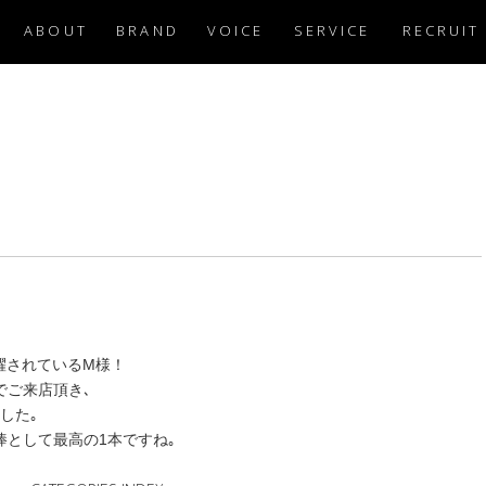
ABOUT
BRAND
VOICE
SERVICE
RECRUIT
躍されているM様！
でご来店頂き､
した｡
棒として最高の1本ですね｡