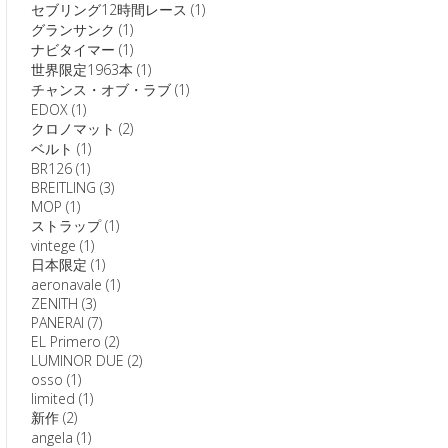
セブリング12時間レース
(1)
グランサンク
(1)
ナビタイマー
(1)
世界限定1963本
(1)
チャンス・オブ・ラブ
(1)
EDOX
(1)
クロノマット
(2)
ベルト
(1)
BR126
(1)
BREITLING
(3)
MOP
(1)
ストラップ
(1)
vintege
(1)
日本限定
(1)
aeronavale
(1)
ZENITH
(3)
PANERAI
(7)
EL Primero
(2)
LUMINOR DUE
(2)
osso
(1)
limited
(1)
新作
(2)
angela
(1)