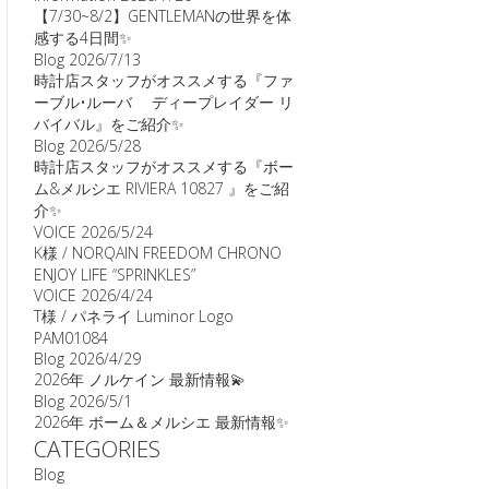
【7/30~8/2】GENTLEMANの世界を体
感する4日間✨
Blog
2026/7/13
時計店スタッフがオススメする『ファ
ーブル•ルーバ ディープレイダー リ
バイバル』をご紹介✨
Blog
2026/5/28
時計店スタッフがオススメする『ボー
ム&メルシエ RIVIERA 10827 』をご紹
介✨
VOICE
2026/5/24
K様 / NORQAIN FREEDOM CHRONO
ENJOY LIFE “SPRINKLES”
VOICE
2026/4/24
T様 / パネライ Luminor Logo
PAM01084
Blog
2026/4/29
2026年 ノルケイン 最新情報💫
Blog
2026/5/1
2026年 ボーム＆メルシエ 最新情報✨
CATEGORIES
Blog