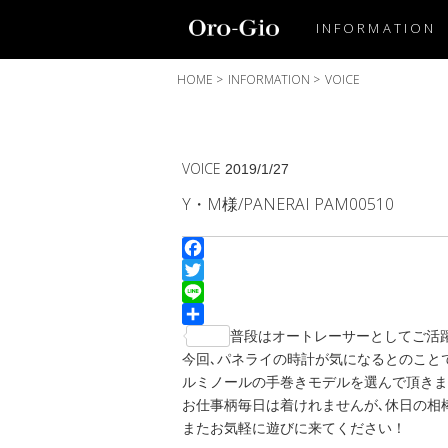
INFORMATION
HOME
>
INFORMATION
>
VOICE
VOICE
2019/1/27
Y・M様/PANERAI PAM00510
Facebook
Twitter
Line
共
普段はオートレーサーとしてご活
有
今回､パネライの時計が気になるとのこと
ルミノールの手巻きモデルを選んで頂きま
お仕事柄毎日は着けれませんが､休日の相
またお気軽に遊びに来てください！