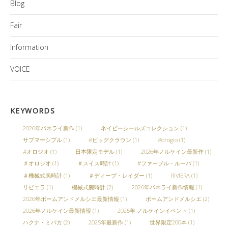
Blog
Fair
Information
VOICE
KEYWORDS
2026年パネライ新作
(1)
ネイビーシールズコレクション
(1)
サブマーシブル
(1)
#ビッグクラウン
(1)
#orogio
(1)
#オロジオ
(1)
日本限定モデル
(1)
2026年ノルケイン最新作
(1)
＃オロジオ
(1)
＃スイス時計
(1)
#ファーブル・ルーバ
(1)
＃機械式腕時計
(1)
＃ディープ・レイダー
(1)
RIVIERA
(1)
リビエラ
(1)
機械式腕時計
(2)
2026年パネライ新作情報
(1)
2026年ボームアンドメルシエ最新情報
(1)
ボームアンドメルシエ
(2)
2026年ノルケイン最新情報
(1)
2025年 ノルケインイベント
(1)
ハクナ・ミパカ
(2)
2025年最新作
(1)
世界限定200本
(1)