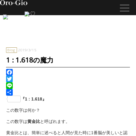
Blog
2019/3/15
1 : 1.618の魔力
Facebook
Twitter
Line
共
『1 : 1.618』
有
この数字は何か？
この数字は
黄金比
と呼ばれます。
黄金比とは、簡単に述べると人間が見た時に1番脳が美しいと認