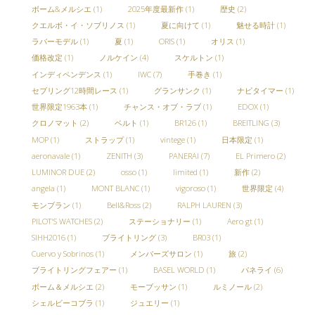
ボーム&メルシエ
(1)
2025年度最新作
(1)
歴史
(2)
クエルボ・イ・ソブリノス
(1)
夏に向けて
(1)
魅せる時計
(1)
ラバーモデル
(1)
夏
(1)
ORIS
(1)
オリス
(1)
価格改定
(1)
ノルケイン
(4)
スケルトン
(1)
インディペンデンス
(1)
IWC
(7)
手巻き
(1)
セブリング12時間レース
(1)
グランサンク
(1)
ナビタイマー
(1)
世界限定1963本
(1)
チャンス・オブ・ラブ
(1)
EDOX
(1)
クロノマット
(2)
ベルト
(1)
BR126
(1)
BREITLING
(3)
MOP
(1)
ストラップ
(1)
vintege
(1)
日本限定
(1)
aeronavale
(1)
ZENITH
(3)
PANERAI
(7)
EL Primero
(2)
LUMINOR DUE
(2)
osso
(1)
limited
(1)
新作
(2)
angela
(1)
MONT BLANC
(1)
vigoroso
(1)
世界限定
(4)
モンブラン
(1)
Bell&Ross
(2)
RALPH LAUREN
(3)
PILOT'S WATCHES
(2)
ステーショナリー
(1)
Aero gt
(1)
SIHH2016
(1)
ブライトリング
(3)
BR03
(1)
Cuervo y Sobrinos
(1)
メンバーズサロン
(1)
旅
(2)
ブライトリングフェアー
(1)
BASEL WORLD
(1)
パネライ
(6)
ボーム＆メルシエ
(2)
モーブッサン
(1)
ルミノール
(2)
シェルビーコブラ
(1)
ジュエリー
(1)