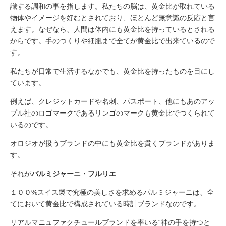
識する調和の事を指します。私たちの脳は、黄金比が取れている
物体やイメージを好むとされており、ほとんど無意識の反応と言
えます。なぜなら、人間は体内にも黄金比を持っているとされる
からです。手のつくりや細胞まで全てが黄金比で出来ているので
す。
私たちが日常で生活するなかでも、黄金比を持ったものを目にし
ています。
例えば、クレジットカードや名刺、パスポート、他にもあのアッ
プル社のロゴマークであるリンゴのマークも黄金比でつくられて
いるのです。
オロジオが扱うブランドの中にも黄金比を貫くブランドがありま
す。
それが
パルミジャーニ・フルリエ
１００%スイス製で究極の美しさを求めるパルミジャーニは、全
てにおいて黄金比で構成されている時計ブランドなのです。
リアルマニュファクチュールブランドを率いる“神の手を持つと