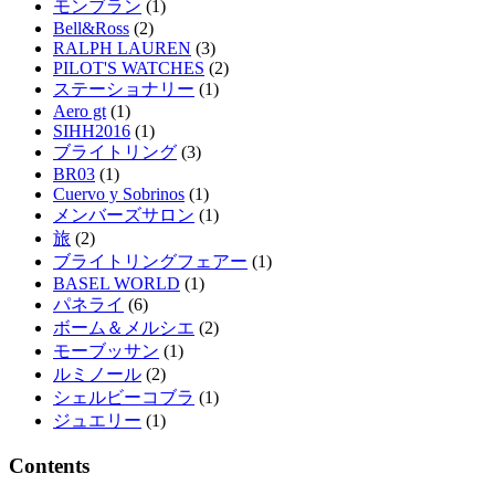
モンブラン
(1)
Bell&Ross
(2)
RALPH LAUREN
(3)
PILOT'S WATCHES
(2)
ステーショナリー
(1)
Aero gt
(1)
SIHH2016
(1)
ブライトリング
(3)
BR03
(1)
Cuervo y Sobrinos
(1)
メンバーズサロン
(1)
旅
(2)
ブライトリングフェアー
(1)
BASEL WORLD
(1)
パネライ
(6)
ボーム＆メルシエ
(2)
モーブッサン
(1)
ルミノール
(2)
シェルビーコブラ
(1)
ジュエリー
(1)
Contents