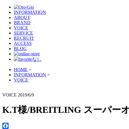
INFORMATION
ABOUT
BRAND
VOICE
SERVICE
RECRUIT
ACCESS
BLOG
HOME
>
INFORMATION
>
VOICE
VOICE
2019/6/9
K.T様/BREITLING スーパ