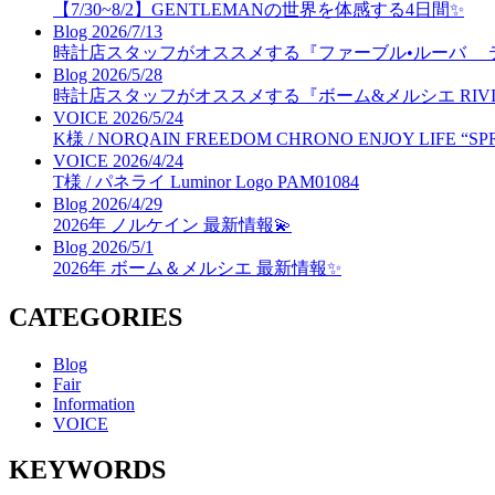
【7/30~8/2】GENTLEMANの世界を体感する4日間✨
Blog
2026/7/13
時計店スタッフがオススメする『ファーブル•ルーバ 
Blog
2026/5/28
時計店スタッフがオススメする『ボーム&メルシエ RIVIER
VOICE
2026/5/24
K様 / NORQAIN FREEDOM CHRONO ENJOY LIFE “SP
VOICE
2026/4/24
T様 / パネライ Luminor Logo PAM01084
Blog
2026/4/29
2026年 ノルケイン 最新情報💫
Blog
2026/5/1
2026年 ボーム＆メルシエ 最新情報✨
CATEGORIES
Blog
Fair
Information
VOICE
KEYWORDS