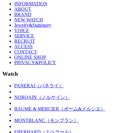
INFORMATION
ABOUT
BRAND
NEW WATCH
Jewelry&Stationery
VOICE
SERVICE
RECRUIT
ACCESS
CONTACT
ONLINE SHOP
PRIVACY&POLICY
Watch
PANERAI（パネライ）
NORQAIN（ノルケイン）
BAUME & MERCIER（ボーム&メルシエ）
MONTBLANC（モンブラン）
EBERHARD（エベラール）