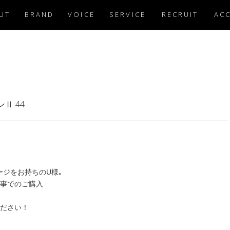
UT
BRAND
VOICE
SERVICE
RECRUIT
AC
ンⅡ 44
ジをお持ちのU様｡
事でのご購入
ださい！