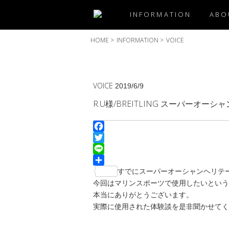
INFORMATION
ABO
HOME
>
INFORMATION
>
VOICE
VOICE
2019/6/9
R.U様/BREITLING スーパーオーシャ
Facebook
Twitter
Line
共
すでにスーパーオーシャンヘリテー
有
今回はマリンスポーツで使用したいという
本当にありがとうございます。
実際に使用された体験談を是非聞かせてく