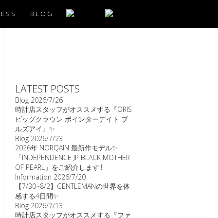
CESS
BLOG
LATEST POSTS
Blog
2026/7/26
時計店スタッフがオススメする『ORIS
ビッグクラウン ポインターデイト ブ
ルズアイ』✨
Blog
2026/7/23
2026年 NORQAIN 最新作モデル✨
「INDEPENDENCE JP BLACK MOTHER
OF PEARL」をご紹介します‼️
Information
2026/7/20
【7/30~8/2】GENTLEMANの世界を体
感する4日間✨
Blog
2026/7/13
時計店スタッフがオススメする『ファ