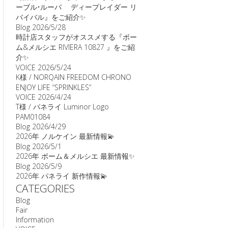
ーブル•ルーバ ディープレイダー リ
バイバル』をご紹介✨
Blog
2026/5/28
時計店スタッフがオススメする『ボー
ム&メルシエ RIVIERA 10827 』をご紹
介✨
VOICE
2026/5/24
K様 / NORQAIN FREEDOM CHRONO
ENJOY LIFE “SPRINKLES”
VOICE
2026/4/24
T様 / パネライ Luminor Logo
PAM01084
Blog
2026/4/29
2026年 ノルケイン 最新情報💫
Blog
2026/5/1
2026年 ボーム＆メルシエ 最新情報✨
Blog
2026/5/9
2026年 パネライ 新作情報💫
CATEGORIES
Blog
Fair
Information