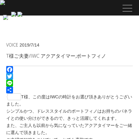
VOICE
2019/7/14
T様ご夫妻/IWC アクアタイマー,ポートフィノ
Facebook
Twitter
Line
共
T様、この度はIWCの時計をお選び頂きありがとうござい
有
ました。
シンプルかつ、ドレススタイルのポートフィノはお持ちのパネラ
イとの使い分けができるので、きっと活躍してくれます。
また、ご主人も以前から気になっていたアクアタイマーをご一緒
に選んで頂きました。