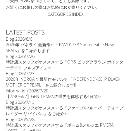
ご夫婦でIWCをつけていて、とても素敵です。
お近くにお越しの際はお気軽にお立寄りください。
CATEGORIES INDEX
LATEST POSTS
Blog
2026/8/6
2026年 パネライ 最新作✨「 PAM01738 Submersible Navy
SEALs」をご紹介します‼️
Blog
2026/7/26
時計店スタッフがオススメする『ORIS ビッグクラウン ポインタ
ーデイト ブルズアイ』✨
Blog
2026/7/23
2026年 NORQAIN 最新作モデル✨ 「INDEPENDENCE JP BLACK
MOTHER OF PEARL」をご紹介します‼️
Information
2026/7/20
【7/30~8/2】GENTLEMANの世界を体感する4日間✨
Blog
2026/7/13
時計店スタッフがオススメする『ファーブル•ルーバ ディープ
レイダー リバイバル』をご紹介✨
Blog
2026/5/28
時計店スタッフがオススメする『ボーム&メルシエ RIVIERA
10827 』をご紹介✨