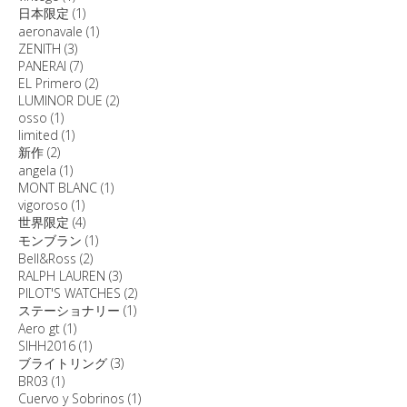
日本限定
(1)
aeronavale
(1)
ZENITH
(3)
PANERAI
(7)
EL Primero
(2)
LUMINOR DUE
(2)
osso
(1)
limited
(1)
新作
(2)
angela
(1)
MONT BLANC
(1)
vigoroso
(1)
世界限定
(4)
モンブラン
(1)
Bell&Ross
(2)
RALPH LAUREN
(3)
PILOT'S WATCHES
(2)
ステーショナリー
(1)
Aero gt
(1)
SIHH2016
(1)
ブライトリング
(3)
BR03
(1)
Cuervo y Sobrinos
(1)