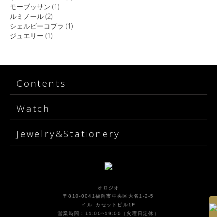
モーブッサン
(1)
ルミノール
(2)
シェルビーコブラ
(1)
ジュエリー
(1)
Contents
Watch
Jewelry&Stationery
オロジオ
〒810-0041福岡市中央区大名1-2-5
イル カセットビル1F
営業時間：11:00~19:00（火曜日定休）