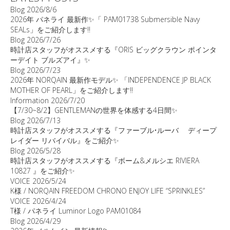
Blog
2026/8/6
2026年 パネライ 最新作✨「 PAM01738 Submersible Navy
SEALs」をご紹介します‼️
Blog
2026/7/26
時計店スタッフがオススメする『ORIS ビッグクラウン ポインタ
ーデイト ブルズアイ』✨
Blog
2026/7/23
2026年 NORQAIN 最新作モデル✨ 「INDEPENDENCE JP BLACK
MOTHER OF PEARL」をご紹介します‼️
Information
2026/7/20
【7/30~8/2】GENTLEMANの世界を体感する4日間✨
Blog
2026/7/13
時計店スタッフがオススメする『ファーブル•ルーバ ディープ
レイダー リバイバル』をご紹介✨
Blog
2026/5/28
時計店スタッフがオススメする『ボーム&メルシエ RIVIERA
10827 』をご紹介✨
VOICE
2026/5/24
K様 / NORQAIN FREEDOM CHRONO ENJOY LIFE “SPRINKLES”
VOICE
2026/4/24
T様 / パネライ Luminor Logo PAM01084
Blog
2026/4/29