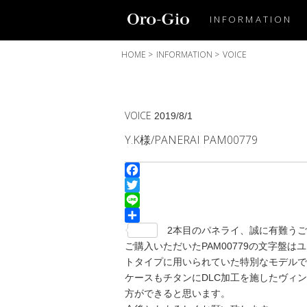
INFORMATION
HOME
>
INFORMATION
>
VOICE
VOICE
2019/8/1
Y.K様/PANERAI PAM00779
Facebook
Twitter
Line
共
2本目のパネライ、誠に有難うご
有
ご購入いただいたPAM00779の文字盤
トタイプに用いられていた特別なモデルで
ケースもチタンにDLC加工を施したヴィン
方ができると思います。