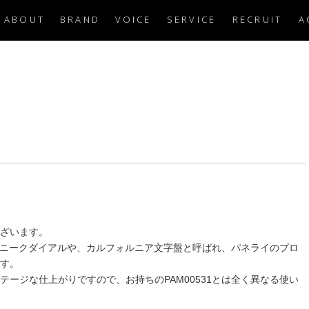
ABOUT
BRAND
VOICE
SERVICE
RECRUIT
A
ざいます。
はユニークダイアルや、カルフォルニア文字盤と呼ばれ、パネライのプロ
す。
テージな仕上がりですので、お持ちのPAM00531とは全く異なる使い