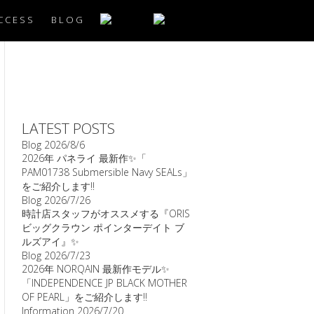
CCESS
BLOG
LATEST POSTS
Blog
2026/8/6
2026年 パネライ 最新作✨「
PAM01738 Submersible Navy SEALs」
をご紹介します‼️
Blog
2026/7/26
時計店スタッフがオススメする『ORIS
ビッグクラウン ポインターデイト ブ
ルズアイ』✨
Blog
2026/7/23
2026年 NORQAIN 最新作モデル✨
「INDEPENDENCE JP BLACK MOTHER
OF PEARL」をご紹介します‼️
Information
2026/7/20