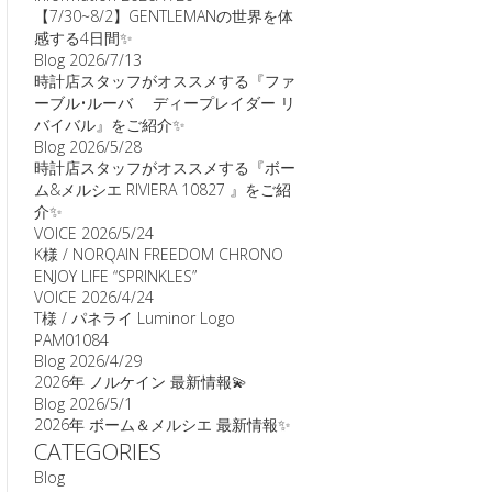
【7/30~8/2】GENTLEMANの世界を体
感する4日間✨
Blog
2026/7/13
時計店スタッフがオススメする『ファ
ーブル•ルーバ ディープレイダー リ
バイバル』をご紹介✨
Blog
2026/5/28
時計店スタッフがオススメする『ボー
ム&メルシエ RIVIERA 10827 』をご紹
介✨
VOICE
2026/5/24
K様 / NORQAIN FREEDOM CHRONO
ENJOY LIFE “SPRINKLES”
VOICE
2026/4/24
T様 / パネライ Luminor Logo
PAM01084
Blog
2026/4/29
2026年 ノルケイン 最新情報💫
Blog
2026/5/1
2026年 ボーム＆メルシエ 最新情報✨
CATEGORIES
Blog