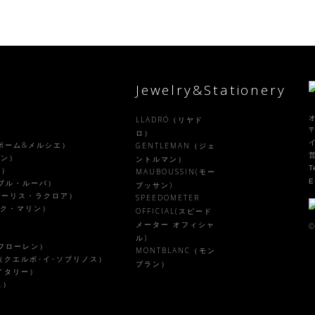
Jewelry&Stationery
LLADRÓ（リヤド
〒
）
ロ）
R（ボーム&メルシエ）
GENTLEMAN（ジェ
ラン）
ントルマン）
T
ル）
MAUBOUSSIN(モー
E
ァーブル・ルーバ）
ブッサン)
X（モーリス・ラクロア）
SPEEDOMETER
ピーク・マリン）
OFFICIAL(スピード
メーター オフィシャ
©
ル)
ルフローレン）
MONTBLANC（モン
NOS（クエルボ･イ･ソブリノス）
ブラン）
・イタリー）
ス）
）