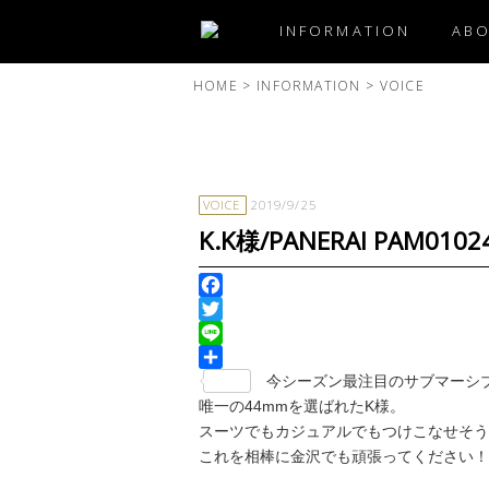
INFORMATION
AB
HOME
>
INFORMATION
>
VOICE
VOICE
2019/9/25
K.K様/PANERAI PAM0102
Facebook
Twitter
Line
共
今シーズン最注目のサブマーシ
有
唯一の44mmを選ばれたK様。
スーツでもカジュアルでもつけこなせそう
これを相棒に金沢でも頑張ってください！