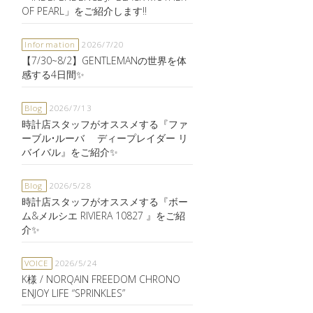
OF PEARL」をご紹介します‼️
Information
2026/7/20
【7/30~8/2】GENTLEMANの世界を体
感する4日間✨
Blog
2026/7/13
時計店スタッフがオススメする『ファ
ーブル•ルーバ ディープレイダー リ
バイバル』をご紹介✨
Blog
2026/5/28
時計店スタッフがオススメする『ボー
ム&メルシエ RIVIERA 10827 』をご紹
介✨
VOICE
2026/5/24
K様 / NORQAIN FREEDOM CHRONO
ENJOY LIFE “SPRINKLES”