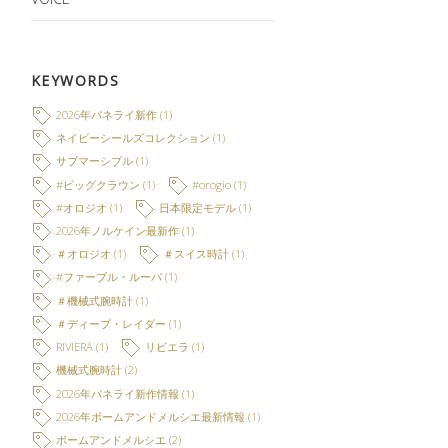
KEYWORDS
2026年パネライ新作
(1)
ネイビーシールズコレクション
(1)
サブマーシブル
(1)
#ビッグクラウン
(1)
#orogio
(1)
#オロジオ
(1)
日本限定モデル
(1)
2026年ノルケイン最新作
(1)
＃オロジオ
(1)
＃スイス時計
(1)
#ファーブル・ルーバ
(1)
＃機械式腕時計
(1)
＃ディープ・レイダー
(1)
RIVIERA
(1)
リビエラ
(1)
機械式腕時計
(2)
2026年パネライ新作情報
(1)
2026年ボームアンドメルシエ最新情報
(1)
ボームアンドメルシエ
(2)