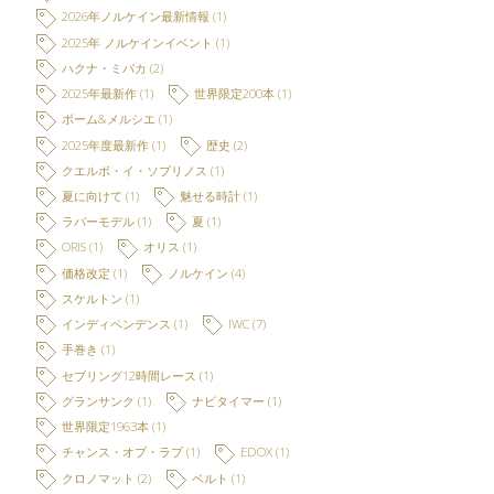
2026年ノルケイン最新情報
(1)
2025年 ノルケインイベント
(1)
ハクナ・ミパカ
(2)
2025年最新作
(1)
世界限定200本
(1)
ボーム&メルシエ
(1)
2025年度最新作
(1)
歴史
(2)
クエルボ・イ・ソブリノス
(1)
夏に向けて
(1)
魅せる時計
(1)
ラバーモデル
(1)
夏
(1)
ORIS
(1)
オリス
(1)
価格改定
(1)
ノルケイン
(4)
スケルトン
(1)
インディペンデンス
(1)
IWC
(7)
手巻き
(1)
セブリング12時間レース
(1)
グランサンク
(1)
ナビタイマー
(1)
世界限定1963本
(1)
チャンス・オブ・ラブ
(1)
EDOX
(1)
クロノマット
(2)
ベルト
(1)