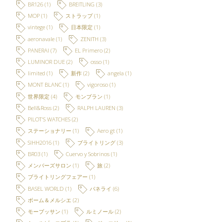
BR126
(1)
BREITLING
(3)
MOP
(1)
ストラップ
(1)
vintege
(1)
日本限定
(1)
aeronavale
(1)
ZENITH
(3)
PANERAI
(7)
EL Primero
(2)
LUMINOR DUE
(2)
osso
(1)
limited
(1)
新作
(2)
angela
(1)
MONT BLANC
(1)
vigoroso
(1)
世界限定
(4)
モンブラン
(1)
Bell&Ross
(2)
RALPH LAUREN
(3)
PILOT'S WATCHES
(2)
ステーショナリー
(1)
Aero gt
(1)
SIHH2016
(1)
ブライトリング
(3)
BR03
(1)
Cuervo y Sobrinos
(1)
メンバーズサロン
(1)
旅
(2)
ブライトリングフェアー
(1)
BASEL WORLD
(1)
パネライ
(6)
ボーム＆メルシエ
(2)
モーブッサン
(1)
ルミノール
(2)