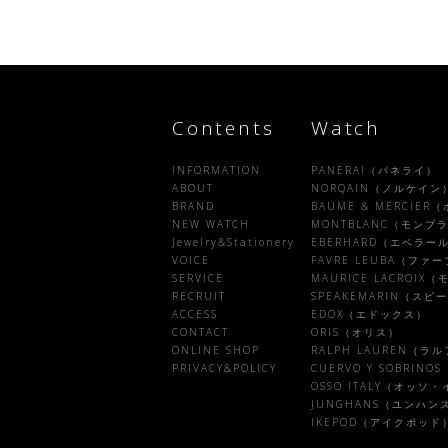
Contents
Watch
INFORMATION
PANERAI（パネライ）
ABOUT
NORQAIN（ノルケイン
BRAND
BAUME & MERCIE
NEW WATCH
MONTBLANC（モンブ
Jewelry&Stationery
EBERHARD（エベラー
VOICE
FAVRE LEUBA（フ
SERVICE
MAURICE LACROI
RECRUIT
SPEAKEMARIN（ス
ACCESS
EDOX（エドックス）
CONTACT
ORIS（オリス）
ONLINE SHOP
RALPH LAUREN（ラ
PRIVACY&POLICY
CUERVO Y SOBRI
OSSO ITALY（オッソ
JUNGHANS（ユンハン
IKEPOD（アイクポッド