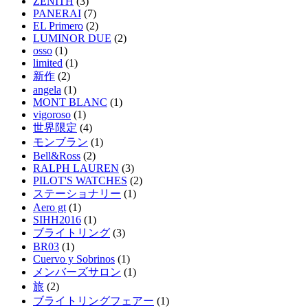
ZENITH
(3)
PANERAI
(7)
EL Primero
(2)
LUMINOR DUE
(2)
osso
(1)
limited
(1)
新作
(2)
angela
(1)
MONT BLANC
(1)
vigoroso
(1)
世界限定
(4)
モンブラン
(1)
Bell&Ross
(2)
RALPH LAUREN
(3)
PILOT'S WATCHES
(2)
ステーショナリー
(1)
Aero gt
(1)
SIHH2016
(1)
ブライトリング
(3)
BR03
(1)
Cuervo y Sobrinos
(1)
メンバーズサロン
(1)
旅
(2)
ブライトリングフェアー
(1)