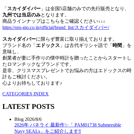
「
スカイダイバー
」は全国5店舗のみでの先行販売となり、
九州では当店のみ
となります。
商品ラインナップはこちらをご確認ください↓↓↓
https://oro-gio.co.jp/official/brand_list/スカイダイバー/
スカイダイバー
に限らず豊富に取り揃えております。
ブランド名の「
エドックス
」は古代ギリシャ語で「
時間
」を
意味し、
創業者が妻に手作りの懐中時計を贈ったことからスタートし
たロマンチックなブランドです。
是非、クリスマスプレゼントでお悩みの方はエドックスの時
計もご検討ください。
心よりお待ちしております♪
CATEGORIES INDEX
LATEST POSTS
Blog
2026/8/6
2026年 パネライ 最新作✨「 PAM01738 Submersible
Navy SEALs」をご紹介します‼️