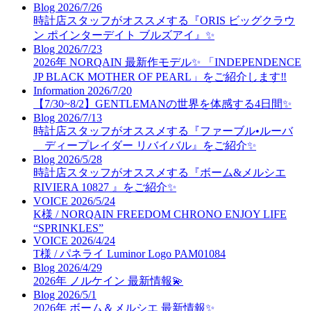
Blog
2026/7/26
時計店スタッフがオススメする『ORIS ビッグクラウ
ン ポインターデイト ブルズアイ』✨
Blog
2026/7/23
2026年 NORQAIN 最新作モデル✨ 「INDEPENDENCE
JP BLACK MOTHER OF PEARL」をご紹介します‼️
Information
2026/7/20
【7/30~8/2】GENTLEMANの世界を体感する4日間✨
Blog
2026/7/13
時計店スタッフがオススメする『ファーブル•ルーバ
ディープレイダー リバイバル』をご紹介✨
Blog
2026/5/28
時計店スタッフがオススメする『ボーム&メルシエ
RIVIERA 10827 』をご紹介✨
VOICE
2026/5/24
K様 / NORQAIN FREEDOM CHRONO ENJOY LIFE
“SPRINKLES”
VOICE
2026/4/24
T様 / パネライ Luminor Logo PAM01084
Blog
2026/4/29
2026年 ノルケイン 最新情報💫
Blog
2026/5/1
2026年 ボーム＆メルシエ 最新情報✨