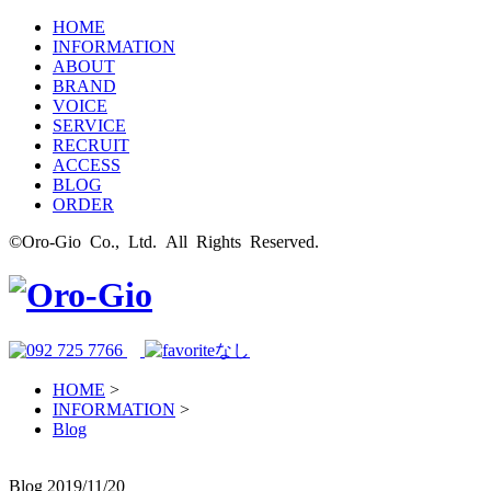
HOME
INFORMATION
ABOUT
BRAND
VOICE
SERVICE
RECRUIT
ACCESS
BLOG
ORDER
©Oro-Gio Co., Ltd. All Rights Reserved.
HOME
>
INFORMATION
>
Blog
Blog
2019/11/20