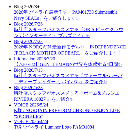
Blog
2026/8/6
2026年 パネライ 最新作✨「 PAM01738 Submersible
Navy SEALs」をご紹介します‼️
Blog
2026/7/26
時計店スタッフがオススメする『ORIS ビッグクラウ
ン ポインターデイト ブルズアイ』✨
Blog
2026/7/23
2026年 NORQAIN 最新作モデル✨ 「INDEPENDENCE
JP BLACK MOTHER OF PEARL」をご紹介します‼️
Information
2026/7/20
【7/30~8/2】GENTLEMANの世界を体感する4日間✨
Blog
2026/7/13
時計店スタッフがオススメする『ファーブル•ルーバ
ディープレイダー リバイバル』をご紹介✨
Blog
2026/5/28
時計店スタッフがオススメする『ボーム&メルシエ
RIVIERA 10827 』をご紹介✨
VOICE
2026/5/24
K様 / NORQAIN FREEDOM CHRONO ENJOY LIFE
“SPRINKLES”
VOICE
2026/4/24
T様 / パネライ Luminor Logo PAM01084