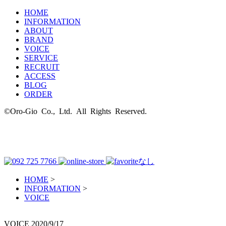
HOME
INFORMATION
ABOUT
BRAND
VOICE
SERVICE
RECRUIT
ACCESS
BLOG
ORDER
©Oro-Gio Co., Ltd. All Rights Reserved.
HOME
>
INFORMATION
>
VOICE
VOICE
2020/9/17