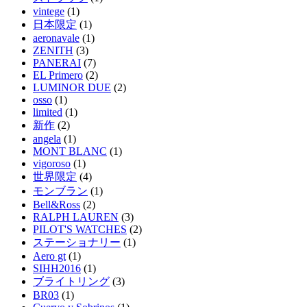
vintege
(1)
日本限定
(1)
aeronavale
(1)
ZENITH
(3)
PANERAI
(7)
EL Primero
(2)
LUMINOR DUE
(2)
osso
(1)
limited
(1)
新作
(2)
angela
(1)
MONT BLANC
(1)
vigoroso
(1)
世界限定
(4)
モンブラン
(1)
Bell&Ross
(2)
RALPH LAUREN
(3)
PILOT'S WATCHES
(2)
ステーショナリー
(1)
Aero gt
(1)
SIHH2016
(1)
ブライトリング
(3)
BR03
(1)