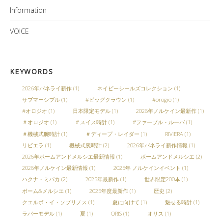
Information
VOICE
KEYWORDS
2026年パネライ新作
(1)
ネイビーシールズコレクション
(1)
サブマーシブル
(1)
#ビッグクラウン
(1)
#orogio
(1)
#オロジオ
(1)
日本限定モデル
(1)
2026年ノルケイン最新作
(1)
＃オロジオ
(1)
＃スイス時計
(1)
#ファーブル・ルーバ
(1)
＃機械式腕時計
(1)
＃ディープ・レイダー
(1)
RIVIERA
(1)
リビエラ
(1)
機械式腕時計
(2)
2026年パネライ新作情報
(1)
2026年ボームアンドメルシエ最新情報
(1)
ボームアンドメルシエ
(2)
2026年ノルケイン最新情報
(1)
2025年 ノルケインイベント
(1)
ハクナ・ミパカ
(2)
2025年最新作
(1)
世界限定200本
(1)
ボーム&メルシエ
(1)
2025年度最新作
(1)
歴史
(2)
クエルボ・イ・ソブリノス
(1)
夏に向けて
(1)
魅せる時計
(1)
ラバーモデル
(1)
夏
(1)
ORIS
(1)
オリス
(1)