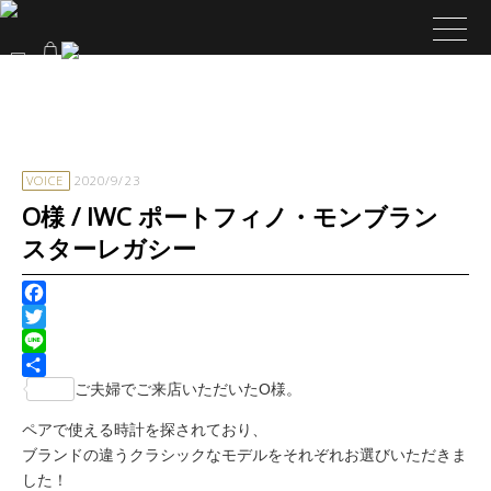
VOICE
2020/9/23
O様 / IWC ポートフィノ・モンブラン
スターレガシー
Facebook
Twitter
Line
共
ご夫婦でご来店いただいたO様。
有
ペアで使える時計を探されており、
ブランドの違うクラシックなモデルをそれぞれお選びいただきま
した！