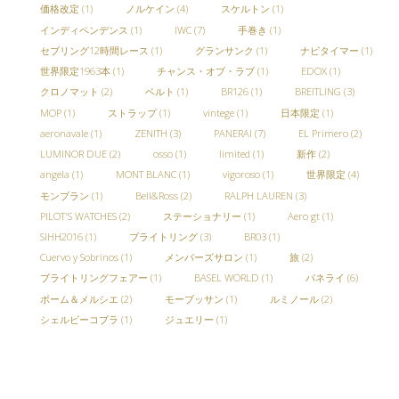
価格改定
(1)
ノルケイン
(4)
スケルトン
(1)
インディペンデンス
(1)
IWC
(7)
手巻き
(1)
セブリング12時間レース
(1)
グランサンク
(1)
ナビタイマー
(1)
世界限定1963本
(1)
チャンス・オブ・ラブ
(1)
EDOX
(1)
クロノマット
(2)
ベルト
(1)
BR126
(1)
BREITLING
(3)
MOP
(1)
ストラップ
(1)
vintege
(1)
日本限定
(1)
aeronavale
(1)
ZENITH
(3)
PANERAI
(7)
EL Primero
(2)
LUMINOR DUE
(2)
osso
(1)
limited
(1)
新作
(2)
angela
(1)
MONT BLANC
(1)
vigoroso
(1)
世界限定
(4)
モンブラン
(1)
Bell&Ross
(2)
RALPH LAUREN
(3)
PILOT'S WATCHES
(2)
ステーショナリー
(1)
Aero gt
(1)
SIHH2016
(1)
ブライトリング
(3)
BR03
(1)
Cuervo y Sobrinos
(1)
メンバーズサロン
(1)
旅
(2)
ブライトリングフェアー
(1)
BASEL WORLD
(1)
パネライ
(6)
ボーム＆メルシエ
(2)
モーブッサン
(1)
ルミノール
(2)
シェルビーコブラ
(1)
ジュエリー
(1)