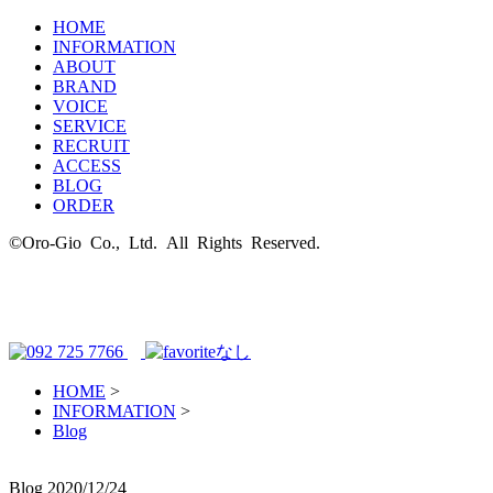
HOME
INFORMATION
ABOUT
BRAND
VOICE
SERVICE
RECRUIT
ACCESS
BLOG
ORDER
©Oro-Gio Co., Ltd. All Rights Reserved.
HOME
>
INFORMATION
>
Blog
Blog
2020/12/24