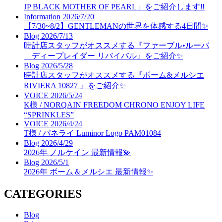
JP BLACK MOTHER OF PEARL」をご紹介します‼️
Information
2026/7/20
【7/30~8/2】GENTLEMANの世界を体感する4日間✨
Blog
2026/7/13
時計店スタッフがオススメする『ファーブル•ルーバ
ディープレイダー リバイバル』をご紹介✨
Blog
2026/5/28
時計店スタッフがオススメする『ボーム&メルシエ
RIVIERA 10827 』をご紹介✨
VOICE
2026/5/24
K様 / NORQAIN FREEDOM CHRONO ENJOY LIFE
“SPRINKLES”
VOICE
2026/4/24
T様 / パネライ Luminor Logo PAM01084
Blog
2026/4/29
2026年 ノルケイン 最新情報💫
Blog
2026/5/1
2026年 ボーム＆メルシエ 最新情報✨
CATEGORIES
Blog