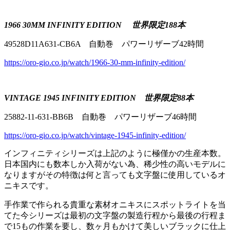
1966 30MM INFINITY EDITION 世界限定188本
49528D11A631-CB6A 自動巻 パワーリザーブ42時間
https://oro-gio.co.jp/watch/1966-30-mm-infinity-edition/
VINTAGE 1945 INFINITY EDITION 世界限定88本
25882-11-631-BB6B 自動巻 パワーリザーブ46時間
https://oro-gio.co.jp/watch/vintage-1945-infinity-edition/
インフィニティシリーズは上記のように極僅かの生産本数。
日本国内にも数本しか入荷がない為、稀少性の高いモデルに
なりますがその特徴は何と言っても文字盤に使用しているオ
ニキスです。
手作業で作られる貴重な素材オニキスにスポットライトを当
てた今シリーズは最初の文字盤の製造行程から最後の行程ま
で15もの作業を要し、数ヶ月もかけて美しいブラックに仕上