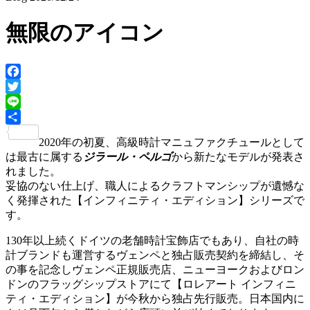
無限のアイコン
Facebook
Twitter
Line
共
2020年の初夏、高級時計マニュファクチュールとして
有
は最古に属する
ジラール・ペルゴ
から新たなモデルが発表さ
れました。
妥協のない仕上げ、職人によるクラフトマンシップが遺憾な
く発揮された【インフィニティ・エディション】シリーズで
す。
130年以上続くドイツの老舗時計宝飾店でもあり、自社の時
計ブランドも運営するヴェンペと独占販売契約を締結し、そ
の事を記念しヴェンペ正規販売店、ニューヨークおよびロン
ドンのフラッグシップストアにて【ロレアート インフィニ
ティ・エディション】が今秋から独占先行販売。日本国内に