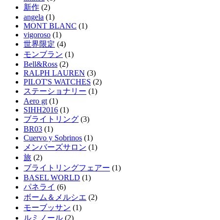
新作
(2)
angela
(1)
MONT BLANC
(1)
vigoroso
(1)
世界限定
(4)
モンブラン
(1)
Bell&Ross
(2)
RALPH LAUREN
(3)
PILOT'S WATCHES
(2)
ステーショナリー
(1)
Aero gt
(1)
SIHH2016
(1)
ブライトリング
(3)
BR03
(1)
Cuervo y Sobrinos
(1)
メンバーズサロン
(1)
旅
(2)
ブライトリングフェアー
(1)
BASEL WORLD
(1)
パネライ
(6)
ボーム＆メルシエ
(2)
モーブッサン
(1)
ルミノール
(2)