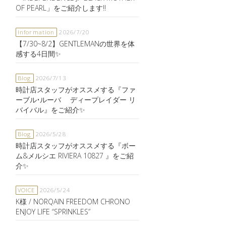
OF PEARL」をご紹介します‼️
Information
2026/7/20
【7/30~8/2】GENTLEMANの世界を体
感する4日間✨
Blog
2026/7/13
時計店スタッフがオススメする『ファ
ーブル•ルーバ ディープレイダー リ
バイバル』をご紹介✨
Blog
2026/5/28
時計店スタッフがオススメする『ボー
ム&メルシエ RIVIERA 10827 』をご紹
介✨
VOICE
2026/5/24
K様 / NORQAIN FREEDOM CHRONO
ENJOY LIFE “SPRINKLES”