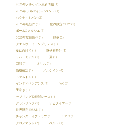
2026年ノルケイン最新情報
(1)
2025年 ノルケインイベント
(1)
ハクナ・ミパカ
(2)
2025年最新作
(1)
世界限定200本
(1)
ボーム&メルシエ
(1)
2025年度最新作
(1)
歴史
(2)
クエルボ・イ・ソブリノス
(1)
夏に向けて
(1)
魅せる時計
(1)
ラバーモデル
(1)
夏
(1)
ORIS
(1)
オリス
(1)
価格改定
(1)
ノルケイン
(4)
スケルトン
(1)
インディペンデンス
(1)
IWC
(7)
手巻き
(1)
セブリング12時間レース
(1)
グランサンク
(1)
ナビタイマー
(1)
世界限定1963本
(1)
チャンス・オブ・ラブ
(1)
EDOX
(1)
クロノマット
(2)
ベルト
(1)