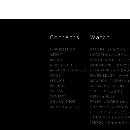
Contents
Watch
INFORMATION
PANERAI（パネライ）
ABOUT
NORQAIN（ノルケイン
BRAND
BAUME & MERCIE
NEW WATCH
MONTBLANC（モンブ
Jewelry&Stationery
EBERHARD（エベラー
VOICE
FAVRE LEUBA（フ
SERVICE
MAURICE LACROI
RECRUIT
SPEAKEMARIN（ス
ACCESS
EDOX（エドックス）
CONTACT
ORIS（オリス）
ONLINE SHOP
RALPH LAUREN（ラ
PRIVACY&POLICY
CUERVO Y SOBRI
OSSO ITALY（オッソ
JUNGHANS（ユンハン
IKEPOD（アイクポッド