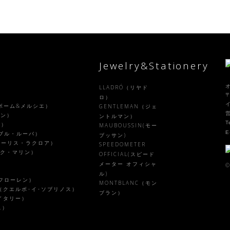
Jewelry&Stationery
LLADRÓ（リヤド
〒
）
ロ）
R（ボーム&メルシエ）
GENTLEMAN（ジェ
ラン）
ントルマン）
T
ル）
MAUBOUSSIN(モー
E
ァーブル・ルーバ）
ブッサン)
X（モーリス・ラクロア）
SPEEDOMETER
ピーク・マリン）
OFFICIAL(スピード
メーター オフィシャ
©
ル)
ルフローレン）
MONTBLANC（モン
NOS（クエルボ･イ･ソブリノス）
ブラン）
・イタリー）
ス）
）