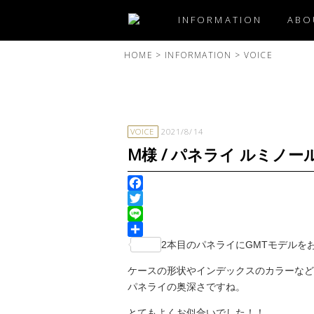
INFORMATION
ABO
HOME
>
INFORMATION
>
VOICE
VOICE
2021/8/14
M様 / パネライ ルミノール
Facebook
Twitter
Line
共
2本目のパネライにGMTモデルを
有
ケースの形状やインデックスのカラーなど
パネライの奥深さですね。
とてもよくお似合いでした！！