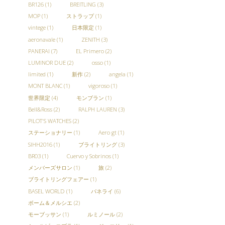
BR126
(1)
BREITLING
(3)
MOP
(1)
ストラップ
(1)
vintege
(1)
日本限定
(1)
aeronavale
(1)
ZENITH
(3)
PANERAI
(7)
EL Primero
(2)
LUMINOR DUE
(2)
osso
(1)
limited
(1)
新作
(2)
angela
(1)
MONT BLANC
(1)
vigoroso
(1)
世界限定
(4)
モンブラン
(1)
Bell&Ross
(2)
RALPH LAUREN
(3)
PILOT'S WATCHES
(2)
ステーショナリー
(1)
Aero gt
(1)
SIHH2016
(1)
ブライトリング
(3)
BR03
(1)
Cuervo y Sobrinos
(1)
メンバーズサロン
(1)
旅
(2)
ブライトリングフェアー
(1)
BASEL WORLD
(1)
パネライ
(6)
ボーム＆メルシエ
(2)
モーブッサン
(1)
ルミノール
(2)