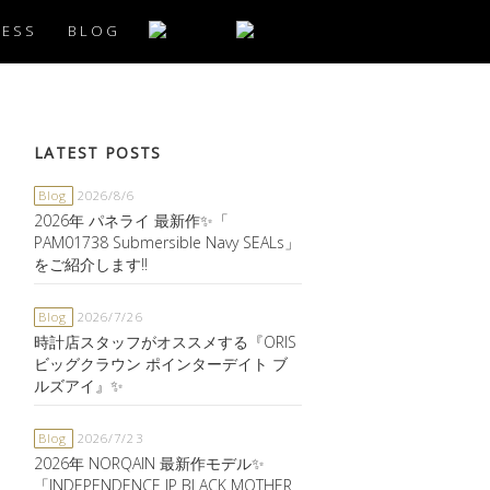
CESS
BLOG
LATEST POSTS
Blog
2026/8/6
2026年 パネライ 最新作✨「
PAM01738 Submersible Navy SEALs」
をご紹介します‼️
Blog
2026/7/26
時計店スタッフがオススメする『ORIS
ビッグクラウン ポインターデイト ブ
ルズアイ』✨
Blog
2026/7/23
2026年 NORQAIN 最新作モデル✨
「INDEPENDENCE JP BLACK MOTHER