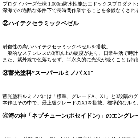
プロダイバーズ仕様 1,000m防水性能はエドックスプロダク
深海での過酷な条件下で長時間作業することを余儀なくされ
②ハイテクセラミックベゼル
耐傷性の高いハイテクセラミックベゼルを搭載。
一般的なステンレスの3倍以上の硬度があり、日常生活で時
また、紫外線で色落ちせず、半永久的に光沢が続くことも特
③蓄光塗料”スーパールミノバ X1″
蓄光塗料ルミノバには「標準、グレードA、X1」と3段階の
本作はその中で、最上級グレードのX1を搭載。標準的なルミ
④海の神「ネプチューン(ポセイドン)」のエングレ