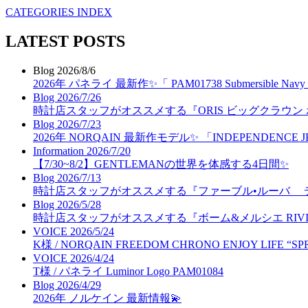
CATEGORIES INDEX
LATEST POSTS
Blog
2026/8/6
2026年 パネライ 最新作✨「 PAM01738 Submersible N
Blog
2026/7/26
時計店スタッフがオススメする『ORIS ビッグクラウン
Blog
2026/7/23
2026年 NORQAIN 最新作モデル✨ 「INDEPENDENCE J
Information
2026/7/20
【7/30~8/2】GENTLEMANの世界を体感する4日間✨
Blog
2026/7/13
時計店スタッフがオススメする『ファーブル•ルーバ 
Blog
2026/5/28
時計店スタッフがオススメする『ボーム&メルシエ RIVIER
VOICE
2026/5/24
K様 / NORQAIN FREEDOM CHRONO ENJOY LIFE “SP
VOICE
2026/4/24
T様 / パネライ Luminor Logo PAM01084
Blog
2026/4/29
2026年 ノルケイン 最新情報💫