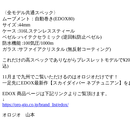
〈全モデル共通スペック〉
ムーブメント：自動巻き(EDOX80)
サイズ :44mm
ケース :316Lステンレススティール
ベゼル :ハイテクセラミック
(逆回転防止ベゼル)
防水機能 :100気圧/1000m
ガラス :サファイアクリスタル (無反射コーティング)
これだけの高スペックでありながらブレスレットモデルで¥209,00
込)
11月まで九州でご覧いただけるのはオロジオだけです！
一足先にEDOX最新作【スカイダイバー ネプチュニアン】を
EDOX 商品ページは下記リンクよりご覧頂けます。
↓
https://oro-gio.co.jp/brand_list/edox/
オロジオ 山本