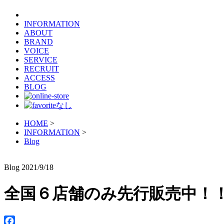
INFORMATION
ABOUT
BRAND
VOICE
SERVICE
RECRUIT
ACCESS
BLOG
HOME
>
INFORMATION
>
Blog
Blog
2021/9/18
全国６店舗のみ先行販売中！！