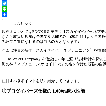
Facebook
Twitter
Line
共
こんにちは。
有
現在オロジオではEDOX最新モデル
【スカイダイバー ネプチ
なんと取扱い店舗は
全国で６店舗
のみ。(2021.11.1より全国販
九州でご覧になれるのは当店のみとなります♪
今回は注目の新作【スカイダイバー ネプチュニアン】を徹底
「The Water Champion」を信念に 70年に渡り防水時計
海の神「ネプチューン(ポセイドン)」の名を付けた最強の自
注目すべきポイントを順に紹介していきます。
①プロダイバーズ仕様の 1,000m防水性能