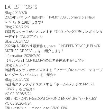
LATEST POSTS
Blog
2026/8/6
2026年 パネライ 最新作✨「 PAM01738 Submersible Navy
SEALs」をご紹介します‼️
Blog
2026/7/26
時計店スタッフがオススメする『ORIS ビッグクラウン ポインタ
ーデイト ブルズアイ』✨
Blog
2026/7/23
2026年 NORQAIN 最新作モデル✨ 「INDEPENDENCE JP BLACK
MOTHER OF PEARL」をご紹介します‼️
Information
2026/7/20
【7/30~8/2】GENTLEMANの世界を体感する4日間✨
Blog
2026/7/13
時計店スタッフがオススメする『ファーブル•ルーバ ディープ
レイダー リバイバル』をご紹介✨
Blog
2026/5/28
時計店スタッフがオススメする『ボーム&メルシエ RIVIERA
10827 』をご紹介✨
VOICE
2026/5/24
K様 / NORQAIN FREEDOM CHRONO ENJOY LIFE “SPRINKLES”
VOICE
2026/4/24
T様 / パネライ Luminor Logo PAM01084