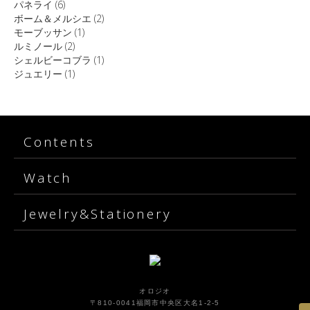
パネライ
(6)
ボーム＆メルシエ
(2)
モーブッサン
(1)
ルミノール
(2)
シェルビーコブラ
(1)
ジュエリー
(1)
Contents
Watch
Jewelry&Stationery
オロジオ
〒810-0041福岡市中央区大名1-2-5