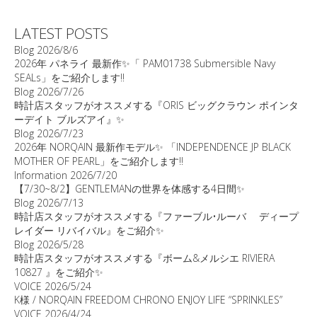
LATEST POSTS
Blog
2026/8/6
2026年 パネライ 最新作✨「 PAM01738 Submersible Navy
SEALs」をご紹介します‼️
Blog
2026/7/26
時計店スタッフがオススメする『ORIS ビッグクラウン ポインタ
ーデイト ブルズアイ』✨
Blog
2026/7/23
2026年 NORQAIN 最新作モデル✨ 「INDEPENDENCE JP BLACK
MOTHER OF PEARL」をご紹介します‼️
Information
2026/7/20
【7/30~8/2】GENTLEMANの世界を体感する4日間✨
Blog
2026/7/13
時計店スタッフがオススメする『ファーブル•ルーバ ディープ
レイダー リバイバル』をご紹介✨
Blog
2026/5/28
時計店スタッフがオススメする『ボーム&メルシエ RIVIERA
10827 』をご紹介✨
VOICE
2026/5/24
K様 / NORQAIN FREEDOM CHRONO ENJOY LIFE “SPRINKLES”
VOICE
2026/4/24