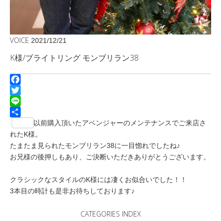
VOICE
2021/12/21
K様/ブライトリング モンブリラン38
Facebook
Twitter
Line
共
以前購入頂いたアベンジャーのメンテナンスでご来店さ
有
れたK様。
たまたま見られたモンブリラン38に一目惚れでしたね♪
お兄様の後押しもあり、ご決断いただきありがとうございます。
クラシックなスタイルのK様には凄くお似合いでした！！
3本目の時計も是非お待ちしております♪
CATEGORIES INDEX