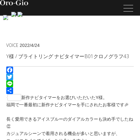
VOICE
2022/4/24
Y様 / ブライトリング ナビタイマーB01クロノグラフ43
Facebook
Twitter
Line
共
新作ナビタイマーをお選びいただいたY様。
有
福岡で一番最初に新作ナビタイマーを手にされたお客様です🎉
長く愛用できるアイスブルーのダイアルカラーも決め手でしたね
👏
カジュアルシーンで着用される機会が多いと思いますが、