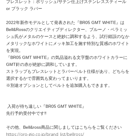
ブレスレット：ポリッシュ/サテン仕上げステンレススティール
or ブラック ラバー
2022年新作モデルとして発表された『BR05 GMT WHITE』は
Bell&Rossのクリエイティブディレクター、ブルーノ・ベラミッ
シュ氏がメタルのケースと絶妙に調和するよう、試行錯誤のなか
メタリックなホワイトにメッキ加工を施す特別な質感のホワイト
を実現。
『BR05 GMT WHITE』の気品溢れる文字盤のホワイトカラーに
GMT針の赤が絶妙に調和しています。
ストラップもブレスレットとラバーベルト仕様があり、どちらを
選択するかで雰囲気も変わってまいります。
※別途オプションとしてベルトを追加購入もできます。
入荷が待ち遠しい『BR05 GMT WHITE』
先行予約受付中です‼️
その他、Bell&ross商品に関しましてはこちらをご覧ください
https://oro-gio.co.jp/brand_list/bellross/