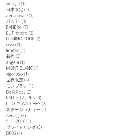
vintege
(1)
日本限定
(1)
aeronavale
(1)
ZENITH
(3)
PANERAI
(7)
EL Primero
(2)
LUMINOR DUE
(2)
osso
(1)
limited
(1)
新作
(2)
angela
(1)
MONT BLANC
(1)
vigoroso
(1)
世界限定
(4)
モンブラン
(1)
Bell&Ross
(2)
RALPH LAUREN
(3)
PILOT'S WATCHES
(2)
ステーショナリー
(1)
Aero gt
(1)
SIHH2016
(1)
ブライトリング
(3)
BR03
(1)