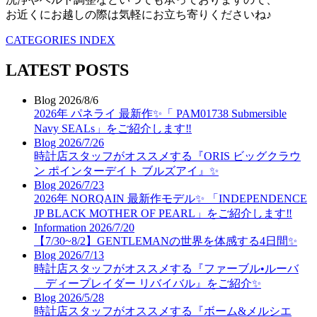
お近くにお越しの際は気軽にお立ち寄りくださいね♪
CATEGORIES INDEX
LATEST POSTS
Blog
2026/8/6
2026年 パネライ 最新作✨「 PAM01738 Submersible
Navy SEALs」をご紹介します‼️
Blog
2026/7/26
時計店スタッフがオススメする『ORIS ビッグクラウ
ン ポインターデイト ブルズアイ』✨
Blog
2026/7/23
2026年 NORQAIN 最新作モデル✨ 「INDEPENDENCE
JP BLACK MOTHER OF PEARL」をご紹介します‼️
Information
2026/7/20
【7/30~8/2】GENTLEMANの世界を体感する4日間✨
Blog
2026/7/13
時計店スタッフがオススメする『ファーブル•ルーバ
ディープレイダー リバイバル』をご紹介✨
Blog
2026/5/28
時計店スタッフがオススメする『ボーム&メルシエ