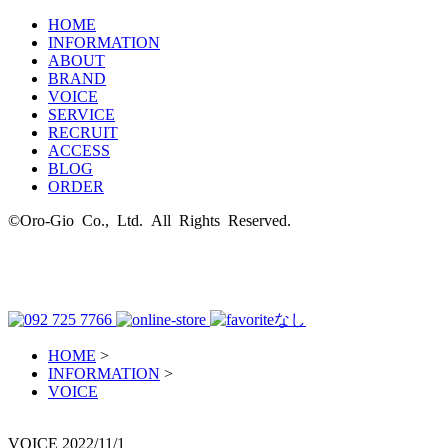
HOME
INFORMATION
ABOUT
BRAND
VOICE
SERVICE
RECRUIT
ACCESS
BLOG
ORDER
©Oro-Gio Co., Ltd. All Rights Reserved.
HOME
>
INFORMATION
>
VOICE
VOICE
2022/11/1