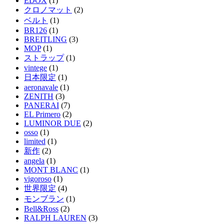
EDOX
(1)
クロノマット
(2)
ベルト
(1)
BR126
(1)
BREITLING
(3)
MOP
(1)
ストラップ
(1)
vintege
(1)
日本限定
(1)
aeronavale
(1)
ZENITH
(3)
PANERAI
(7)
EL Primero
(2)
LUMINOR DUE
(2)
osso
(1)
limited
(1)
新作
(2)
angela
(1)
MONT BLANC
(1)
vigoroso
(1)
世界限定
(4)
モンブラン
(1)
Bell&Ross
(2)
RALPH LAUREN
(3)