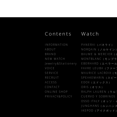
Contents
Watch
INFORMATION
PANERAI（パネライ）
ABOUT
NORQAIN（ノルケイン
BRAND
BAUME & MERCIE
NEW WATCH
MONTBLANC（モンブ
Jewelry&Stationery
EBERHARD（エベラー
VOICE
FAVRE LEUBA（フ
SERVICE
MAURICE LACROI
RECRUIT
SPEAKEMARIN（ス
ACCESS
EDOX（エドックス）
CONTACT
ORIS（オリス）
ONLINE SHOP
RALPH LAUREN（ラ
PRIVACY&POLICY
CUERVO Y SOBRI
OSSO ITALY（オッソ
JUNGHANS（ユンハン
IKEPOD（アイクポッド