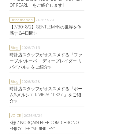
OF PEARL」をご紹介します‼️
Information
2026/7/20
【7/30~8/2】GENTLEMANの世界を体
感する4日間✨
Blog
2026/7/13
時計店スタッフがオススメする『ファ
ーブル•ルーバ ディープレイダー リ
バイバル』をご紹介✨
Blog
2026/5/28
時計店スタッフがオススメする『ボー
ム&メルシエ RIVIERA 10827 』をご紹
介✨
VOICE
2026/5/24
K様 / NORQAIN FREEDOM CHRONO
ENJOY LIFE “SPRINKLES”