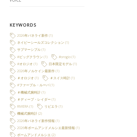
KEYWORDS
2026年パネライ新作
(1)
ネイビーシールズコレクション
(1)
サブマーシブル
(1)
#ビッグクラウン
(1)
#orogio
(1)
#オロジオ
(1)
日本限定モデル
(1)
2026年ノルケイン最新作
(1)
＃オロジオ
(1)
＃スイス時計
(1)
#ファーブル・ルーバ
(1)
＃機械式腕時計
(1)
＃ディープ・レイダー
(1)
RIVIERA
(1)
リビエラ
(1)
機械式腕時計
(2)
2026年パネライ新作情報
(1)
2026年ボームアンドメルシエ最新情報
(1)
ボームアンドメルシエ
(2)