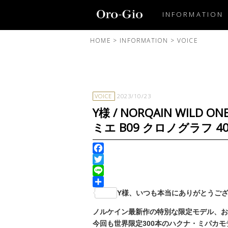
INFORMATION
HOME
>
INFORMATION
>
VOICE
VOICE
2023/10/23
Y様 / NORQAIN WILD
ミエ B09 クロノグラフ 4
Facebook
Twitter
Line
共
Y様、いつも本当にありがとうご
有
ノルケイン最新作の特別な限定モデル、お
今回も世界限定300本のハクナ・ミパカ