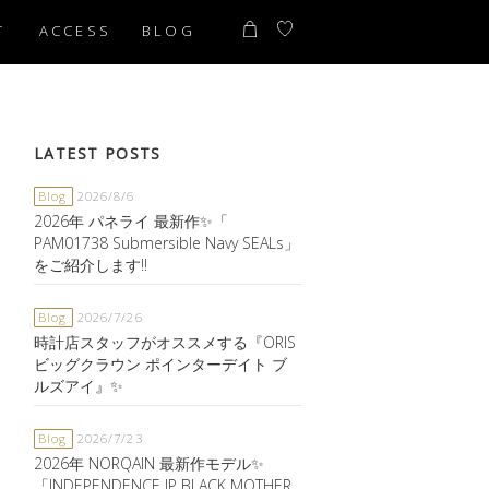
T
ACCESS
BLOG
LATEST POSTS
Blog
2026/8/6
2026年 パネライ 最新作✨「
PAM01738 Submersible Navy SEALs」
をご紹介します‼️
Blog
2026/7/26
時計店スタッフがオススメする『ORIS
ビッグクラウン ポインターデイト ブ
ルズアイ』✨
Blog
2026/7/23
2026年 NORQAIN 最新作モデル✨
「INDEPENDENCE JP BLACK MOTHER