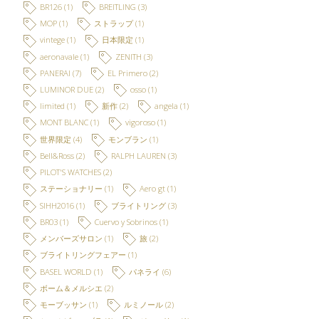
BR126
(1)
BREITLING
(3)
MOP
(1)
ストラップ
(1)
vintege
(1)
日本限定
(1)
aeronavale
(1)
ZENITH
(3)
PANERAI
(7)
EL Primero
(2)
LUMINOR DUE
(2)
osso
(1)
limited
(1)
新作
(2)
angela
(1)
MONT BLANC
(1)
vigoroso
(1)
世界限定
(4)
モンブラン
(1)
Bell&Ross
(2)
RALPH LAUREN
(3)
PILOT'S WATCHES
(2)
ステーショナリー
(1)
Aero gt
(1)
SIHH2016
(1)
ブライトリング
(3)
BR03
(1)
Cuervo y Sobrinos
(1)
メンバーズサロン
(1)
旅
(2)
ブライトリングフェアー
(1)
BASEL WORLD
(1)
パネライ
(6)
ボーム＆メルシエ
(2)
モーブッサン
(1)
ルミノール
(2)