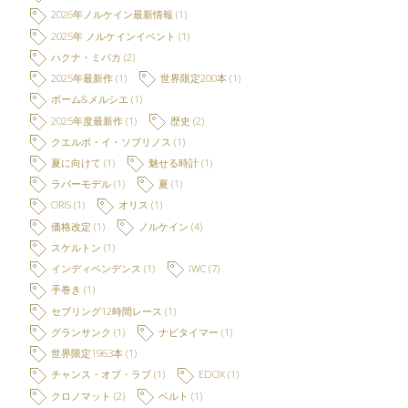
2026年ノルケイン最新情報
(1)
2025年 ノルケインイベント
(1)
ハクナ・ミパカ
(2)
2025年最新作
(1)
世界限定200本
(1)
ボーム&メルシエ
(1)
2025年度最新作
(1)
歴史
(2)
クエルボ・イ・ソブリノス
(1)
夏に向けて
(1)
魅せる時計
(1)
ラバーモデル
(1)
夏
(1)
ORIS
(1)
オリス
(1)
価格改定
(1)
ノルケイン
(4)
スケルトン
(1)
インディペンデンス
(1)
IWC
(7)
手巻き
(1)
セブリング12時間レース
(1)
グランサンク
(1)
ナビタイマー
(1)
世界限定1963本
(1)
チャンス・オブ・ラブ
(1)
EDOX
(1)
クロノマット
(2)
ベルト
(1)