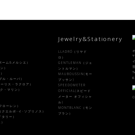
Jewelry&Stationery
LLADRÓ（リヤド
〒
）
ロ）
R（ボーム&メルシエ）
GENTLEMAN（ジェ
ラン）
ントルマン）
T
ル）
MAUBOUSSIN(モー
E
ァーブル・ルーバ）
ブッサン)
X（モーリス・ラクロア）
SPEEDOMETER
ピーク・マリン）
OFFICIAL(スピード
メーター オフィシャ
©
ル)
ルフローレン）
MONTBLANC（モン
NOS（クエルボ･イ･ソブリノス）
ブラン）
・イタリー）
ス）
）