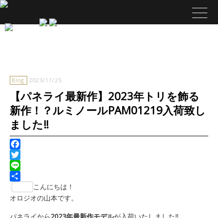
Blog
2023/11/25
【パネライ最新作】2023年トリを飾る
新作！？ルミノールPAM01219入荷致し
ました‼️
Facebook
Twitter
Line
共
こんにちは！
有
オロジオの山本です。
2023年最新作モデル
パネライから
が入荷いたしました‼️