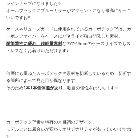
ラインナップになりました✨
オールブラックにブルーカラーがアクセントになり最高にかっこ
いいですね‼️
ケースやリューズガードに使用されているカーボテック™️は、カ
ーボンファイバーをベースにパネライが独自開発した素材。
耐衝撃性に優れ、超軽量素材
なので44mmのケースサイズでもス
トレスなくお着けいただけます♪
何層にも重ねたカーボテック™️素材を切断しているため、切断す
る箇所によって見た目が異なります。
1本1本個体差があり
そのため
、独自の個性をはなちます✨
カーボテック™️素材特有の木目調のデザイン。
モデルごとに風合いが変わりオリジナリティがあっていいですね
✨