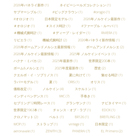
2026年パネライ新作
(1)
ネイビーシールズコレクション
(1)
サブマーシブル
(1)
#ビッグクラウン
(1)
#orogio
(1)
#オロジオ
(1)
日本限定モデル
(1)
2026年ノルケイン最新作
(1)
＃オロジオ
(1)
＃スイス時計
(1)
#ファーブル・ルーバ
(1)
＃機械式腕時計
(1)
＃ディープ・レイダー
(1)
RIVIERA
(1)
リビエラ
(1)
機械式腕時計
(2)
2026年パネライ新作情報
(1)
2026年ボームアンドメルシエ最新情報
(1)
ボームアンドメルシエ
(2)
2026年ノルケイン最新情報
(1)
2025年 ノルケインイベント
(1)
ハクナ・ミパカ
(2)
2025年最新作
(1)
世界限定200本
(1)
ボーム&メルシエ
(1)
2025年度最新作
(1)
歴史
(2)
クエルボ・イ・ソブリノス
(1)
夏に向けて
(1)
魅せる時計
(1)
ラバーモデル
(1)
夏
(1)
ORIS
(1)
オリス
(1)
価格改定
(1)
ノルケイン
(4)
スケルトン
(1)
インディペンデンス
(1)
IWC
(7)
手巻き
(1)
セブリング12時間レース
(1)
グランサンク
(1)
ナビタイマー
(1)
世界限定1963本
(1)
チャンス・オブ・ラブ
(1)
EDOX
(1)
クロノマット
(2)
ベルト
(1)
BR126
(1)
BREITLING
(3)
MOP
(1)
ストラップ
(1)
vintege
(1)
日本限定
(1)
aeronavale
(1)
ZENITH
(3)
PANERAI
(7)
EL Primero
(2)