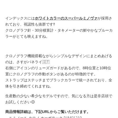
ホワイトカラーのスーパールミノヴァ
インデックスには
が採用さ
れており、視認性も抜群です‼️
クロノグラフ針・30分積算計・タキメーターの鮮やかなブルーカ
ラーがとても映えますね。
クロノグラフ機能搭載ながらシンプルなデザインにまとめあげる
のは、さすがパネライ🇮🇹
右側にアイコンのリューズガードがあるので、8時位置と10時位
置にクロノグラフの作動ボタンがあるのが特徴的です。
ストラップはステッチまでブラックカラーで統一されており、全
体を引き締めてくれますね。
生産数の少ない希少なモデルですので、気になる方は是非店頭で
お試しください😊
商品情報詳細は、下記URLからご覧いただけます。
ルミノール クロノ カーボテック PAM01219
→