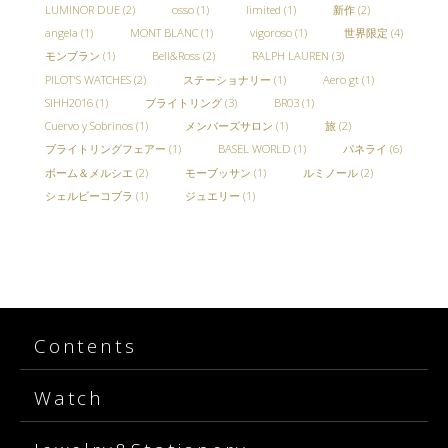
LUMINOR DUE
(2)
osso
(1)
limited
(1)
新作
(2)
angela
(1)
MONT BLANC
(1)
vigoroso
(1)
世界限定
(4)
モンブラン
(1)
Bell&Ross
(2)
RALPH LAUREN
(3)
PILOT'S WATCHES
(2)
ステーショナリー
(1)
Aero gt
(1)
SIHH2016
(1)
ブライトリング
(3)
BR03
(1)
Cuervo y Sobrinos
(1)
メンバーズサロン
(1)
旅
(2)
ブライトリングフェアー
(1)
BASEL WORLD
(1)
パネライ
(6)
ボーム＆メルシエ
(2)
モーブッサン
(1)
ルミノール
(2)
シェルビーコブラ
(1)
ジュエリー
(1)
Contents
Watch