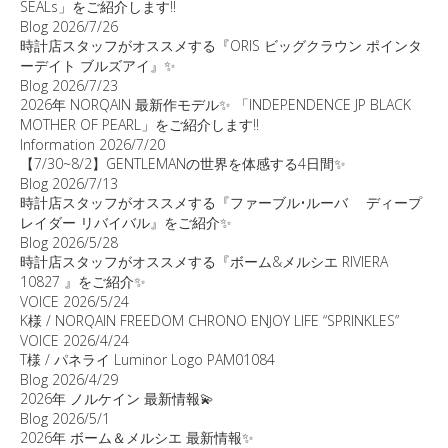
SEALs」をご紹介します‼️
Blog
2026/7/26
時計店スタッフがオススメする『ORIS ビッグクラウン ポインタ
ーデイト ブルズアイ』✨
Blog
2026/7/23
2026年 NORQAIN 最新作モデル✨ 「INDEPENDENCE JP BLACK
MOTHER OF PEARL」をご紹介します‼️
Information
2026/7/20
【7/30~8/2】GENTLEMANの世界を体感する4日間✨
Blog
2026/7/13
時計店スタッフがオススメする『ファーブル•ルーバ ディープ
レイダー リバイバル』をご紹介✨
Blog
2026/5/28
時計店スタッフがオススメする『ボーム&メルシエ RIVIERA
10827 』をご紹介✨
VOICE
2026/5/24
K様 / NORQAIN FREEDOM CHRONO ENJOY LIFE “SPRINKLES”
VOICE
2026/4/24
T様 / パネライ Luminor Logo PAM01084
Blog
2026/4/29
2026年 ノルケイン 最新情報💫
Blog
2026/5/1
2026年 ボーム＆メルシエ 最新情報✨