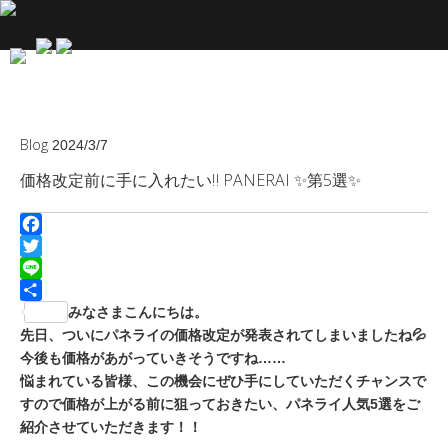
Blog
2024/3/7
価格改定前に手に入れたい‼️ PANERAI ✨第5選✨
Facebook
Twitter
Line
共
みなさまこんにちは。
有
先日、ついにパネライの価格改定が発表されてしまいましたね💦
今後も価格があがっていきそうですね……
悩まれている皆様、この機会にぜひ手にしていただくチャンスで
すので価格が上がる前に狙っておきたい、パネライ人気5選をご
紹介させていただきます！！