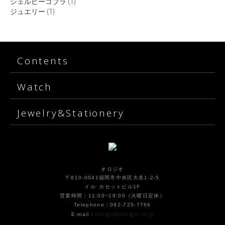
シェルビーコブラ
(1)
ジュエリー
(1)
Contents
Watch
Jewelry&Stationery
オロジオ
〒810-0041福岡市中央区大名1-2-5
イル カセットビル1F
営業時間：11:00~19:00（火曜日定休）
Telephone：092-725-7766
oro-gio@oro-gio.co.jp
E-mail：